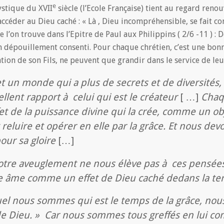
e
ystique du XVII
siècle (l’Ecole Française) tient au regard renou
éder au Dieu caché : « Là , Dieu incompréhensible, se fait co
que l’on trouve dans l’Epitre de Paul aux Philippins ( 2/6 -11 ) 
son dépouillement consenti. Pour chaque chrétien, c’est une bon
ion de son Fils, ne peuvent que grandir dans le service de leur
 un monde qui a plus de secrets et de diversités, 
lent rapport à celui qui est le créateur
[ …]
Chaq
e la puissance divine qui la crée, comme un obje
t reluire et opérer en elle par la grâce. Et nous
pour sa gloire
[…]
tre aveuglement ne nous élève pas à ces pensées,
ue âme comme un effet de Dieu caché dedans la te
uel nous sommes qui est le temps de la grâce, n
e Dieu. » Car nous sommes tous greffés en lui co