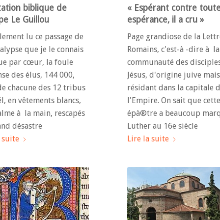
ation biblique de
« Espérant contre tout
pe Le Guillou
espérance, il a cru »
ellement lu ce passage de
Page grandiose de la Lett
alypse que je le connais
Romains, c'est-à -dire à la
e par cœur, la foule
communauté des disciple
e des élus, 144 000,
Jésus, d'origine juive mais
de chacune des 12 tribus
résidant dans la capitale 
ël, en vêtements blancs,
l'Empire. On sait que cett
lme à la main, rescapés
épà®tre a beaucoup mar
and désastre
Luther au 16e siècle
 suite
Lire la suite