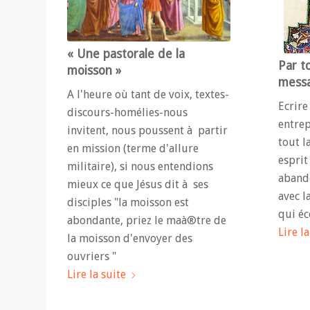
« Une pastorale de la
Par to
moisson »
mess
A l'heure où tant de voix, textes-
Ecrire
discours-homélies-nous
entrepr
invitent, nous poussent à partir
tout l
en mission (terme d'allure
esprit
militaire), si nous entendions
aband
mieux ce que Jésus dit à ses
avec l
disciples "la moisson est
qui éc
abondante, priez le maà®tre de
Lire la
la moisson d'envoyer des
ouvriers "
Lire la suite