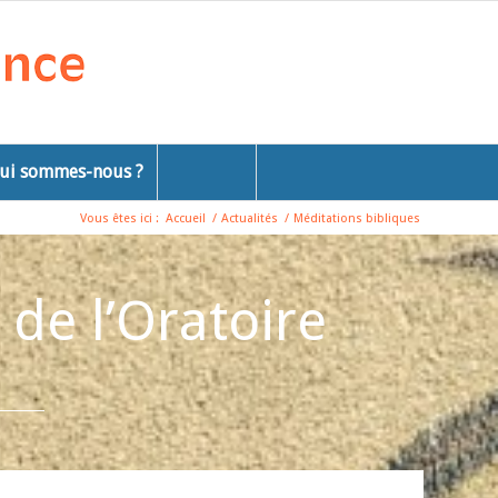
ui sommes-nous ?
Vous êtes ici :
Accueil
/
Actualités
/
Méditations bibliques
 de l’Oratoire