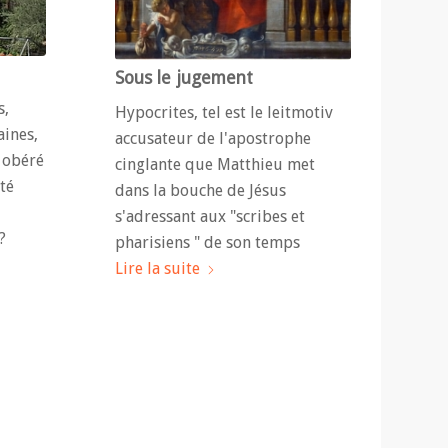
Sous le jugement
s,
Hypocrites, tel est le leitmotiv
aines,
accusateur de l'apostrophe
 obéré
cinglante que Matthieu met
té
dans la bouche de Jésus
s'adressant aux "scribes et
?
pharisiens " de son temps
Lire la suite