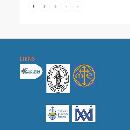
1
2
3
›
»
LIENS