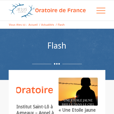
Vous êtes ici :
Accueil
/
Actualités
/
Flash
Flash
Institut Saint-Lô à
« Une Etoile jaune
Agneaux – Appel à