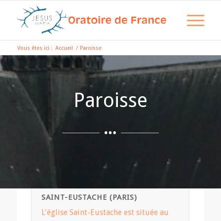
Vous êtes ici :
Accueil
/
Paroisse
Paroisse
SAINT-EUSTACHE (PARIS)
L'église Saint-Eustache est située au