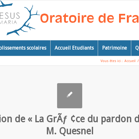
blissements scolaires
Accueil Etudiants
Patrimoine
Q
Vous êtes ici :
Accueil
/
ion de « La GrÃƒ ¢ce du pardon 
M. Quesnel