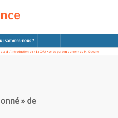
ui sommes-nous ?
essai
/
Introduction de « La GrÃƒ ¢ce du pardon donné » de M. Quesnel
donné » de