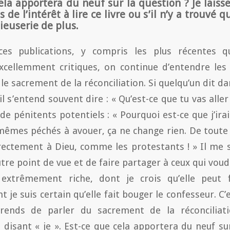
ela apportera du neuf sur la question ? Je laiss
ris de l’intérêt à lire ce livre ou s’il n’y a trouvé
euserie de plus.
ces publications, y compris les plus récentes q
xcellemment critiques, on continue d’entendre les
 le sacrement de la réconciliation. Si quelqu’un dit dan
il s’entend souvent dire : « Qu’est-ce que tu vas alle
 de pénitents potentiels : « Pourquoi est-ce que j’ir
s mêmes péchés à avouer, ça ne change rien. De toute 
rectement à Dieu, comme les protestants ! » Il me 
tre point de vue et de faire partager à ceux qui voud
extrêmement riche, dont je crois qu’elle peut 
t je suis certain qu’elle fait bouger le confesseur. C’
eprends de parler du sacrement de la réconcilia
 disant « je ». Est-ce que cela apportera du neuf sur