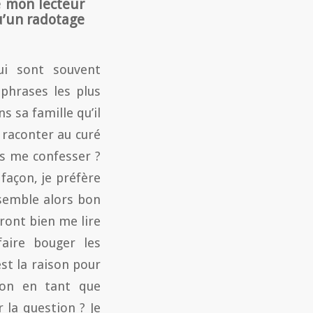
e mon lecteur
 qu’un radotage
ui sont souvent
 phrases les plus
s sa famille qu’il
r raconter au curé
ais me confesser ?
façon, je préfère
semble alors bon
ront bien me lire
faire bouger les
est la raison pour
tion en tant que
 la question ? Je