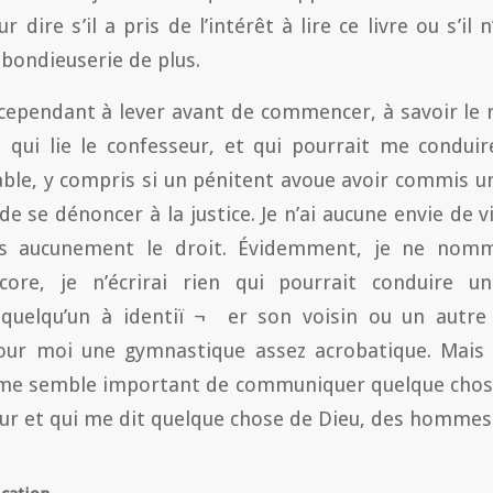
r dire s’il a pris de l’intérêt à lire ce livre ou s’il 
bondieuserie de plus.
cependant à lever avant de commencer, à savoir le 
 qui lie le confesseur, et qui pourrait me condui
lable, y compris si un pénitent avoue avoir commis u
 de se dénoncer à la justice. Je n’ai aucune envie de vi
s aucunement le droit. Évidemment, je ne nom
ore, je n’écrirai rien qui pourrait conduire u
 quelqu’un à identiï ¬  er son voisin ou un autre
r moi une gymnastique assez acrobatique. Mais j
l me semble important de communiquer quelque chose
 et qui me dit quelque chose de Dieu, des hommes et