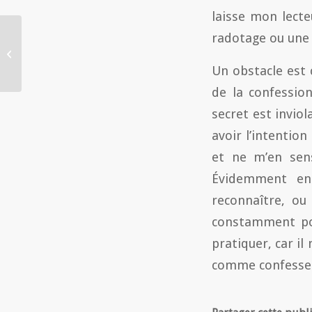
laisse mon lecteu
radotage ou une 
Conférence Ãƒ Saint
Bonaventure : Les
Orthodoxes orientaux
Un obstacle est 
de la confession
secret est invio
avoir l’intention
et ne m’en sen
Évidemment enc
reconnaître, ou
constamment pou
pratiquer, car i
comme confesseur