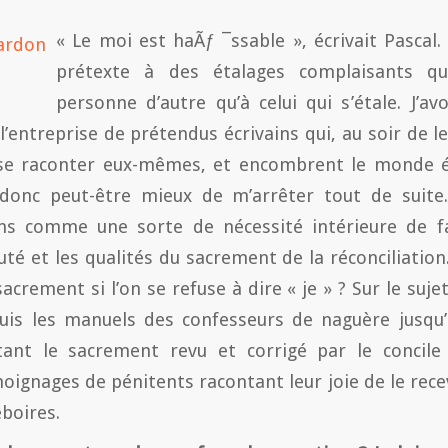
« Le moi est haÃƒ ¯ssable », écrivait Pascal. 
prétexte à des étalages complaisants q
personne d’autre qu’à celui qui s’étale. J’av
l’entreprise de prétendus écrivains qui, au soir de le
 se raconter eux-mêmes, et encombrent le monde éd
is donc peut-être mieux de m’arrêter tout de sui
ns comme une sorte de nécessité intérieure de fa
té et les qualités du sacrement de la réconciliation
acrement si l’on se refuse à dire « je » ? Sur le sujet
uis les manuels des confesseurs de naguère jusqu’à
tant le sacrement revu et corrigé par le concile 
ignages de pénitents racontant leur joie de le recev
éboires.