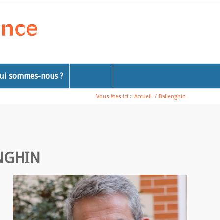
ui sommes-nous ?
Vous êtes ici :
Accueil
/
Ballenghin
NGHIN