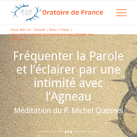
Vous êtes ici :
Accueil
/
Actu
/
Flash
/
Fréquenter la Parole et l’éclairer par une intimité avec
l&rsquo...
Fréquenter la Parole
et l’éclairer par une
intimité avec
l’Agneau
Méditation du P. Michel Quesnel