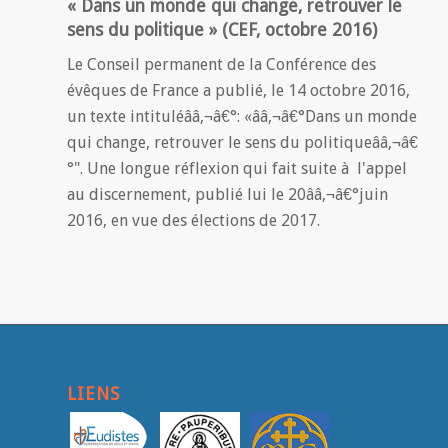
« Dans un monde qui change, retrouver le
sens du politique » (CEF, octobre 2016)
Le Conseil permanent de la Conférence des
évêques de France a publié, le 14 octobre 2016,
un texte intituléââ‚¬â€°: «ââ‚¬â€°Dans un monde
qui change, retrouver le sens du politiqueââ‚¬â€
°". Une longue réflexion qui fait suite à l'appel
au discernement, publié lui le 20ââ‚¬â€°juin
2016, en vue des élections de 2017.
LIENS