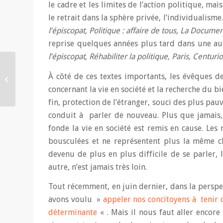
le cadre et les limites de l’action politique, ma
le retrait dans la sphère privée, l’individualisme. 
l’épiscopat, Politique : affaire de tous, La Docu
reprise quelques années plus tard dans une aut
l’épiscopat, Réhabiliter la politique, Paris, Centu
« 2017, année électorale
À côté de ces textes importants, les évêques d
: quelques éléments de
concernant la vie en société et la recherche du 
réflexion » CEF, juin...
fin, protection de l’étranger, souci des plus pauv
conduit à parler de nouveau. Plus que jamais, 
fonde la vie en société est remis en cause. Les
bousculées et ne représentent plus la même ch
devenu de plus en plus difficile de se parler, 
autre, n’est jamais très loin.
Tout récemment, en juin dernier, dans la perspe
avons voulu »
appeler nos concitoyens à tenir 
déterminante
« . Mais il nous faut aller encor