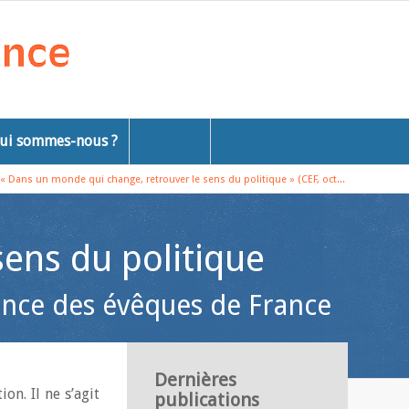
ui sommes-nous ?
« Dans un monde qui change, retrouver le sens du politique » (CEF, oct...
ens du politique
ence des évêques de France
Dernières
n. Il ne s’agit
publications