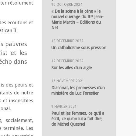
rter résolument
10 OCTOBRE 2024
« De la scène à la cène » le
nouvel ouvrage du RP Jean-
Marie Martin – Editions du
les écoutons et
Net
ican II :
19 DÉCEMBRE 2022
es pauvres
Un catholicisme sous pression
ist et les
 écho dans
12 DÉCEMBRE 2022
Sur les ailes d’un aigle
16 NOVEMBRE 2021
ois des peurs et
Diaconat, les promesses d’un
itants de notre
ministère de Luc Forestier
 et insensibles
1 FÉVRIER 2021
ional.
Paul et les femmes, ce qu’il a
écrit, ce qu’on lui a fait dire,
, socialement,
de Michel Quesnel
 terminée. Les