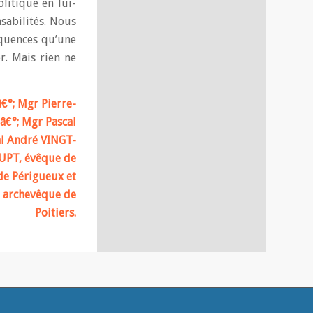
litique en lui-
sabilités. Nous
équences qu’une
r. Mais rien ne
€°; Mgr Pierre-
â€°; Mgr Pascal
al André VINGT-
LUPT, évêque de
de Périgueux et
, archevêque de
Poitiers.