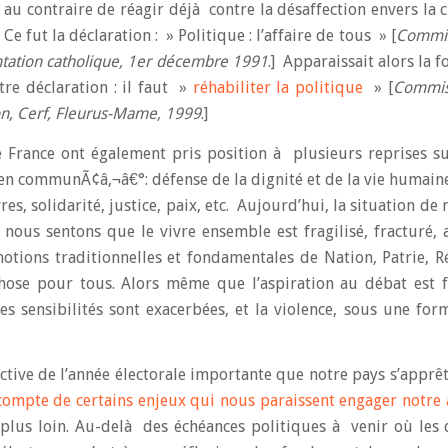
is au contraire de réagir déjà contre la désaffection envers la
Ce fut la déclaration : » Politique : l’affaire de tous » [
Commis
mentation catholique, 1er décembre 1991
.] Apparaissait alors la 
re déclaration : il faut »
réhabiliter la politique
» [
Commiss
rion, Cerf, Fleurus-Mame, 1999
.]
e France ont également pris position à plusieurs reprises su
bien communÃ¢â‚¬â€°: défense de la dignité et de la vie humai
res, solidarité, justice, paix, etc. Aujourd’hui, la situation de
nous sentons que le vivre ensemble est fragilisé, fracturé, 
 notions traditionnelles et fondamentales de Nation, Patrie, 
ose pour tous. Alors même que l’aspiration au débat est f
les sensibilités sont exacerbées, et la violence, sous une fo
ctive de l’année électorale importante que notre pays s’apprêt
compte de certains enjeux qui nous paraissent engager notre 
e plus loin. Au-delà des échéances politiques à venir où les