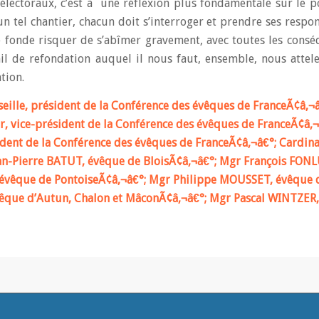
électoraux, c’est à une réflexion plus fondamentale sur le po
n tel chantier, chacun doit s’interroger et prendre ses respon
le fonde risquer de s’abîmer gravement, avec toutes les cons
ail de refondation auquel il nous faut, ensemble, nous attele
tion.
lle, président de la Conférence des évêques de FranceÃ¢â‚¬â
, vice-président de la Conférence des évêques de FranceÃ¢â‚¬
dent de la Conférence des évêques de FranceÃ¢â‚¬â€°; Cardin
ean-Pierre BATUT, évêque de BloisÃ¢â‚¬â€°; Mgr François FON
évêque de PontoiseÃ¢â‚¬â€°; Mgr Philippe MOUSSET, évêque 
vêque d’Autun, Chalon et MâconÃ¢â‚¬â€°; Mgr Pascal WINTZER