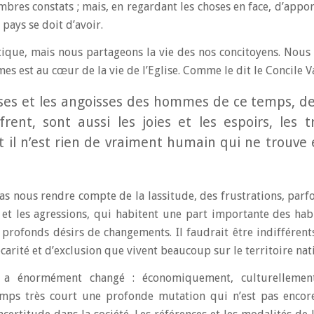
mbres constats ; mais, en regardant les choses en face, d’appo
pays se doit d’avoir.
ique, mais nous partageons la vie des nos concitoyens. Nous 
es est au cœur de la vie de l’Eglise. Comme le dit le Concile Vat
stesses et les angoisses des hommes de ce temps, d
ent, sont aussi les joies et les espoirs, les tr
et il n’est rien de vraiment humain qui ne trouve
as nous rendre compte de la lassitude, des frustrations, parf
s et les agressions, qui habitent une part importante des hab
 profonds désirs de changements. Il faudrait être indifférents
carité et d’exclusion que vivent beaucoup sur le territoire nat
 a énormément changé : économiquement, culturellement
mps très court une profonde mutation qui n’est pas encore