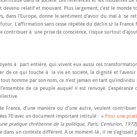
ncertitude dans la société. Les références et les modalités de
t devenu relatif et mouvant. Plus largement, c’est le monde t
s, dans l’Europe, donne le sentiment d’avoir du mal à se re
 futur. L’affirmation sans cesse répétée du déclin sz la France 
 de contribuer à une prise de conscience, risque surtout d’ajo
oyens à part entière, qui vivent eux aussi ces transformatio
r de ce qui touche à la vie en société, la dignité et l’avenir
 tout homme par son nom, ce n’est jamais en tant qu’individu i
nsemble de ce peuple auquel il est renvoyé. L’espérance c
llective.
de France, d’une manière ou d’une autre, veulent contribuer
nées 70 avec un document important intitulé : »
Pour une prat
ne pratique chrétienne de la politique, Paris, Centurion, 1972
e dans un contexte différent. A ce moment-là , il ne s’agissait 