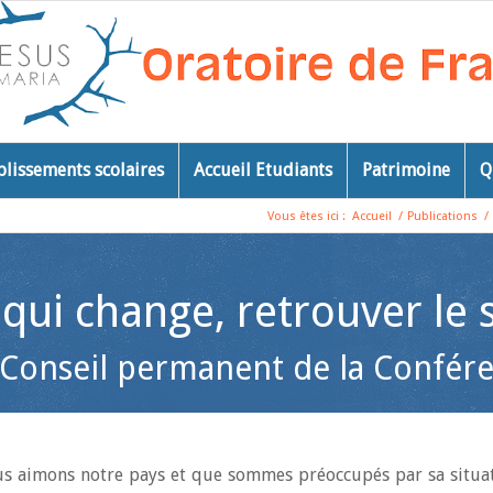
blissements scolaires
Accueil Etudiants
Patrimoine
Q
Vous êtes ici :
Accueil
/
Publications
/
ui change, retrouver le s
 Conseil permanent de la Confér
us aimons notre pays et que sommes préoccupés par sa situatio