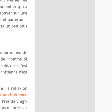
 la vie ensemble
out entier qui a
trouver sur une
finit par éroder
uter un peu plus
ns au milieu de
 de l’homme. Si
solé, mais c’est
hrétienne n’est
 à la réflexion
ique chrétienne
]. Près de vingt-
plus de préciser