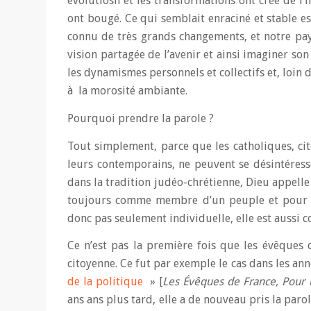
évolutiosn et les transformations ont créé de l’i
ont bougé. Ce qui semblait enraciné et stable es
connu de très grands changements, et notre pay
vision partagée de l’avenir et ainsi imaginer son
les dynamismes personnels et collectifs et, loin
à la morosité ambiante.
Pourquoi prendre la parole ?
Tout simplement, parce que les catholiques, cit
leurs contemporains, ne peuvent se désintéresse
dans la tradition judéo-chrétienne, Dieu appelle
toujours comme membre d’un peuple et pour l’e
donc pas seulement individuelle, elle est aussi co
Ce n’est pas la première fois que les évêques 
citoyenne. Ce fut par exemple le cas dans les an
de la politique
» [
Les Évêques de France, Pour u
ans ans plus tard, elle a de nouveau pris la parol