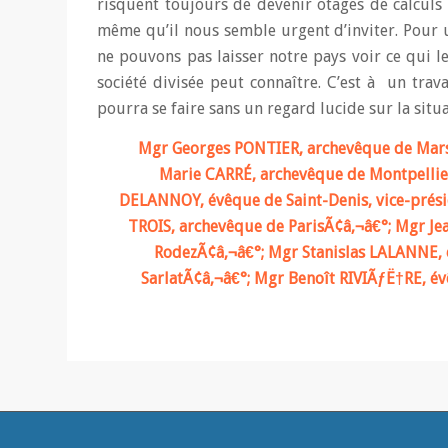
risquent toujours de devenir otages de calculs 
même qu’il nous semble urgent d’inviter. Pour u
ne pouvons pas laisser notre pays voir ce qui 
société divisée peut connaître. C’est à un trav
pourra se faire sans un regard lucide sur la situa
Mgr Georges PONTIER, archevêque de Marsei
Marie CARRÉ, archevêque de Montpellier
DELANNOY, évêque de Saint-Denis, vice-prési
TROIS, archevêque de ParisÃ¢â‚¬â€°; Mgr J
RodezÃ¢â‚¬â€°; Mgr Stanislas LALANNE, 
SarlatÃ¢â‚¬â€°; Mgr Benoît RIVIÃƒË†RE, é