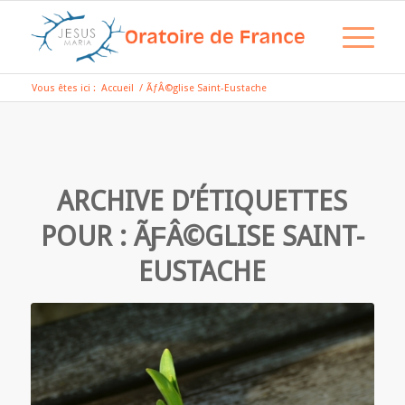
Vous êtes ici :
Accueil
/
ÃƒÂ©glise Saint-Eustache
ARCHIVE D’ÉTIQUETTES
POUR :
ÃƑÂ©GLISE SAINT-
EUSTACHE