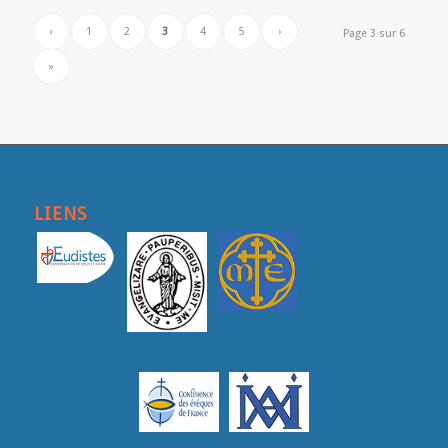
‹
1
2
3
4
5
›
Page 3 sur 6
»
LIENS