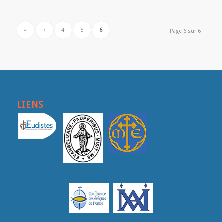
«
‹
4
5
6
Page 6 sur 6
LIENS