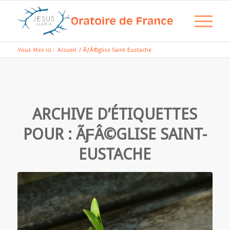
Vous êtes ici :
Accueil
/
ÃƒÂ©glise Saint-Eustache
ARCHIVE D’ÉTIQUETTES
POUR :
ÃƑÂ©GLISE SAINT-
EUSTACHE