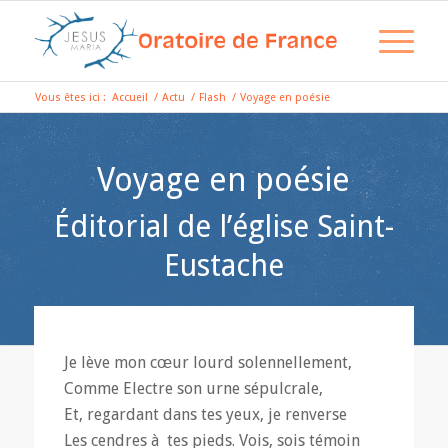
Vous êtes ici :
Accueil
/
Actu
/
Flash
/
Voyage en poésie
Voyage en poésie
Éditorial de l’église Saint-
Eustache
Je lève mon cœur lourd solennellement,
Comme Electre son urne sépulcrale,
Et, regardant dans tes yeux, je renverse
Les cendres à tes pieds. Vois, sois témoin