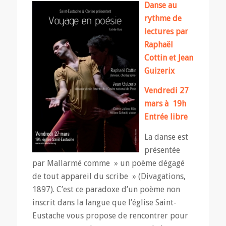
Danse au
rythme de
lectures par
Raphaël
Cottin et Jean
Guizerix
Vendredi 27
mars à 19h
Entrée libre
La danse est
présentée
par Mallarmé comme » un poème dégagé
de tout appareil du scribe » (Divagations,
1897). C’est ce paradoxe d’un poème non
inscrit dans la langue que l’église Saint-
Eustache vous propose de rencontrer pour