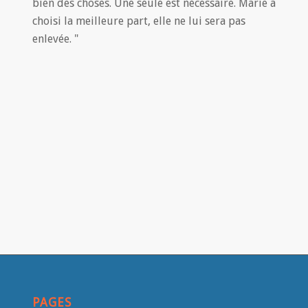
bien des choses. Une seule est nécessaire. Marie a
choisi la meilleure part, elle ne lui sera pas
enlevée. "
PAGES