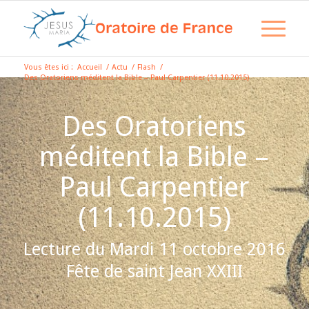
Vous êtes ici :
Accueil
/
Actu
/
Flash
/
Des Oratoriens méditent la Bible – Paul Carpentier (11.10.2015)
Des Oratoriens
méditent la Bible –
Paul Carpentier
(11.10.2015)
Lecture du Mardi 11 octobre 2016
Fête de saint Jean XXIII