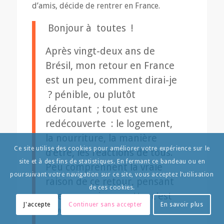
d’amis, décide de rentrer en France.
Bonjour à toutes !
Après vingt-deux ans de
Brésil, mon retour en France
est un peu, comment dirai-je
? pénible, ou plutôt
déroutant ; tout est une
redécouverte : le logement,
la nourriture, la manière
Ce site utilise des cookies pour améliorer votre expérience sur le
d’être, les réactions de tous.
site et à des fins de statistiques. En fermant ce bandeau ou en
Peu comprennent la vraie
poursuivant votre navigation sur ce site, vous acceptez l’utilisation
raison de ce retour, pensant
de ces cookies.
que ce que je regrette, c’est
J'accepte
Continuer sans accepter
En savoir plus
l’aventure !