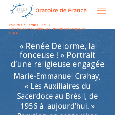
Vous êtes ici :
Accueil
/
Actu
/
« Renée Delorme, la fonceuse ! » Portrait d’une religieuse
engag...
« Renée Delorme, la
fonceuse ! » Portrait
d’une religieuse engagée
Marie-Emmanuel Crahay,
« Les Auxiliaires du
Sacerdoce au Brésil, de
1956 à aujourd’hui. »