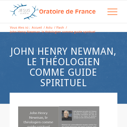
Vous êtes ici :
Accueil
/
Actu
/
Flash
/
John Henry Newman, le théologien comme guide spirituel
JOHN HENRY NEWMAN,
LE THÉOLOGIEN
COMME GUIDE
SPIRITUEL