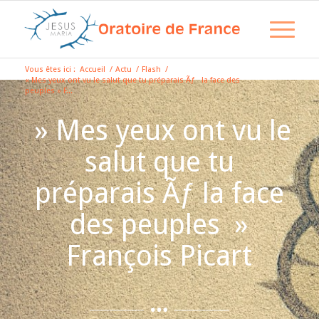
Vous êtes ici :
Accueil
/
Actu
/
Flash
/
« Mes yeux ont vu le salut que tu préparais Ãƒ la face des
peuples » F...
» Mes yeux ont vu le
salut que tu
préparais Ãƒ la face
des peuples »
François Picart