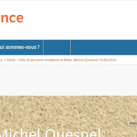
ui sommes-nous ?
tu
/
Flash
/
Des Oratoriens méditent la Bible. Michel Quesnel 16.06.2018
 Michel Quesnel