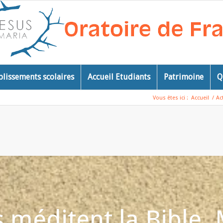
blissements scolaires
Accueil Etudiants
Patrimoine
Q
Vous êtes ici :
Accueil
/
Ac
 méditent la Bible.