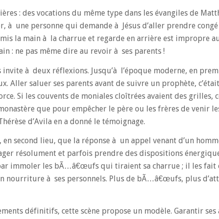
lières : des vocations du même type dans les évangiles de Matt
lier, à une personne qui demande à Jésus d’aller prendre congé
a mis la main à la charrue et regarde en arrière est impropre 
ain : ne pas même dire au revoir à ses parents !
sus invite à deux réflexions. Jusqu’à l’époque moderne, en premi
ux. Aller saluer ses parents avant de suivre un prophète, c’étai
rce. Si les couvents de moniales cloîtrées avaient des grilles, c
 monastère que pour empêcher le père ou les frères de venir l
 Thérèse d’Avila en a donné le témoignage.
ai, en second lieu, que la réponse à un appel venant d’un hom
gager résolument et parfois prendre des dispositions énergiqu
 par immoler les bÃ…â€œufs qui tiraient sa charrue ; il les fait
e en nourriture à ses personnels. Plus de bÃ…â€œufs, plus d’atte
ents définitifs, cette scène propose un modèle. Garantir ses a