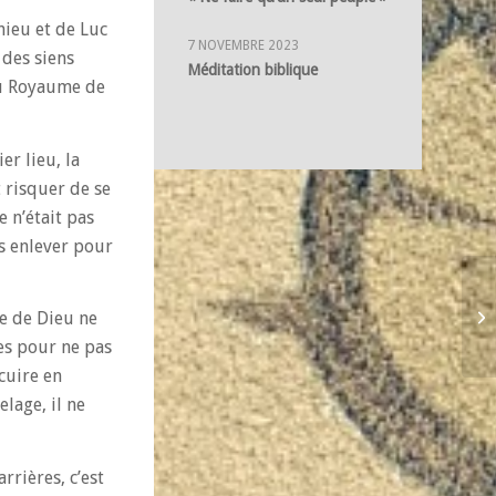
hieu et de Luc
7 NOVEMBRE 2023
 des siens
Méditation biblique
au Royaume de
er lieu, la
t risquer de se
e n’était pas
es enlever pour
me de Dieu ne
es pour ne pas
 cuire en
lage, il ne
rrières, c’est