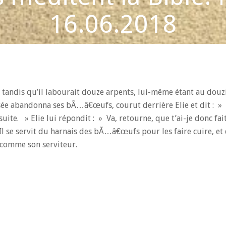
16.06.2018
at, tandis qu’il labourait douze arpents, lui-même étant au douz
lisée abandonna ses bÃ…â€œufs, courut derrière Elie et dit : »
ite. » Elie lui répondit : » Va, retourne, que t’ai-je donc fait
Il se servit du harnais des bÃ…â€œufs pour les faire cuire, et
e comme son serviteur.