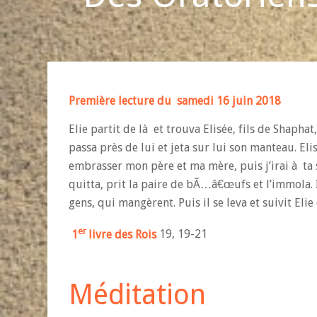
Première lecture du
samedi 16 juin 2018
Elie partit de là et trouva Elisée, fils de Shaph
passa près de lui et jeta sur lui son manteau. E
embrasser mon père et ma mère, puis j’irai à ta su
quitta, prit la paire de bÃ…â€œufs et l’immola. 
gens, qui mangèrent. Puis il se leva et suivit Eli
er
1
livre des Rois
19, 19-21
Méditation