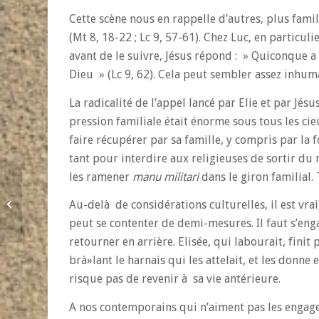
Cette scène nous en rappelle d’autres, plus fami
(Mt 8, 18-22 ; Lc 9, 57-61). Chez Luc, en particu
avant de le suivre, Jésus répond : » Quiconque 
Dieu » (Lc 9, 62). Cela peut sembler assez inhum
La radicalité de l’appel lancé par Elie et par Jé
pression familiale était énorme sous tous les cie
faire récupérer par sa famille, y compris par la fo
tant pour interdire aux religieuses de sortir du
les ramener
manu militari
dans le giron familial.
L’éditorial de la semaine.
« Transmettre » par
Au-delà de considérations culturelles, il est vr
Antoine Adam
peut se contenter de demi-mesures. Il faut s’en
retourner en arrière. Elisée, qui labourait, finit
brà»lant le harnais qui les attelait, et les donn
risque pas de revenir à sa vie antérieure.
A nos contemporains qui n’aiment pas les engagem