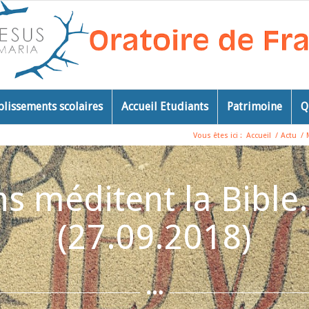
blissements scolaires
Accueil Etudiants
Patrimoine
Q
Vous êtes ici :
Accueil
/
Actu
/
s méditent la Bible.
(27.09.2018)