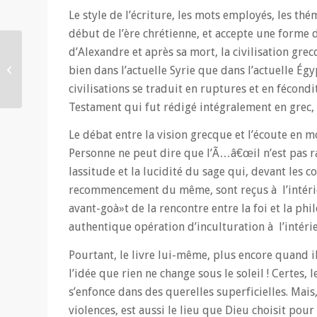
Le style de l’écriture, les mots employés, les th
début de l’ère chrétienne, et accepte une forme d
Calendrier 2018/2019
d’Alexandre et après sa mort, la civilisation gr
des retraites de l’Ecole
bien dans l’actuelle Syrie que dans l’actuelle Ég
Française de
civilisations se traduit en ruptures et en fécon
Spiritualité...
Testament qui fut rédigé intégralement en grec, 
Le débat entre la vision grecque et l’écoute en 
Personne ne peut dire que l’Ã…â€œil n’est pas rass
lassitude et la lucidité du sage qui, devant les c
recommencement du même, sont reçus à l’intérieu
avant-goà»t de la rencontre entre la foi et la ph
authentique opération d’inculturation à l’intérie
Pourtant, le livre lui-même, plus encore quand il
l’idée que rien ne change sous le soleil ! Certes,
s’enfonce dans des querelles superficielles. Mais
violences, est aussi le lieu que Dieu choisit pou