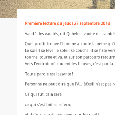
Première lecture du jeudi 27 septembre 2018
Vanité des vanités, dit Qohélet ; vanité des vanités
Quel profit trouve l’homme à toute la peine qu’il 
Le soleil se lève, le soleil se couche, il se hâte ve
tourne, tourne et va, et sur son parcours retourne
Vers l’endroit où coulent les fleuves, c’est par là
Toute parole est lassante !
Personne ne peut dire que l’Ã…â€œil n’est pas rass
Ce qui fut, cela sera,
ce qui s’est fait se refera,
et il n’y a rien de nouveau sous le soleil !