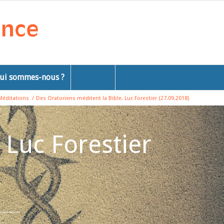
ui sommes-nous ?
Méditations
/
Des Oratoriens méditent la Bible. Luc Forestier (27.09.2018)
 Luc Forestier