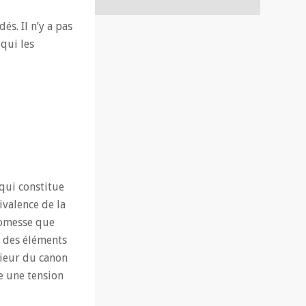
és. Il n’y a pas
qui les
 qui constitue
ivalence de la
romesse que
t des éléments
rieur du canon
me une tension