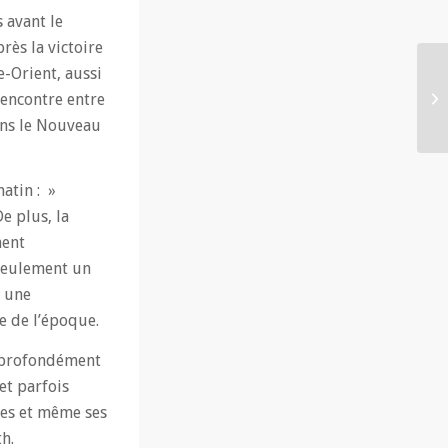
 avant le
rès la victoire
e-Orient, aussi
rencontre entre
dans le Nouveau
atin : »
e plus, la
ment
 seulement un
s une
e de l’époque.
er profondément
et parfois
nces et même ses
h.