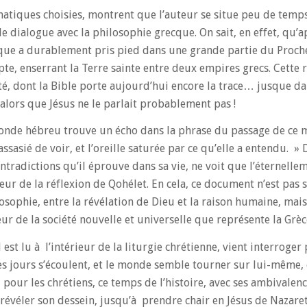
ématiques choisies, montrent que l’auteur se situe peu de temps
e dialogue avec la philosophie grecque. On sait, en effet, qu’ap
ecque a durablement pris pied dans une grande partie du Proch
ypte, enserrant la Terre sainte entre deux empires grecs. Cette 
dité, dont la Bible porte aujourd’hui encore la trace… jusque 
alors que Jésus ne le parlait probablement pas !
monde hébreu trouve un écho dans la phrase du passage de ce m
asié de voir, et l’oreille saturée par ce qu’elle a entendu. » D
ontradictions qu’il éprouve dans sa vie, ne voit que l’éternelle
r de la réflexion de Qohélet. En cela, ce document n’est pas
ilosophie, entre la révélation de Dieu et la raison humaine, mai
ur de la société nouvelle et universelle que représente la Grèc
 est lu à l’intérieur de la liturgie chrétienne, vient interrog
 les jours s’écoulent, et le monde semble tourner sur lui-même, 
, pour les chrétiens, ce temps de l’histoire, avec ses ambivale
r révéler son dessein, jusqu’à prendre chair en Jésus de Nazaret