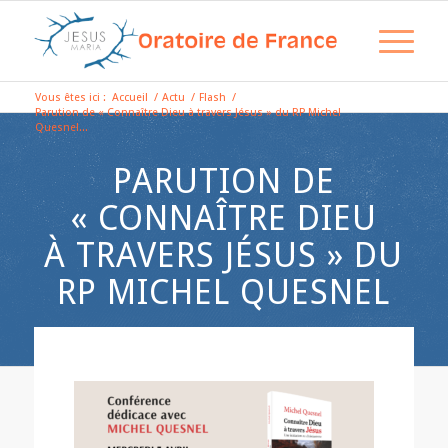
Vous êtes ici :
Accueil
/
Actu
/
Flash
/
Parution de « Connaître Dieu à travers Jésus » du RP Michel
Quesnel...
PARUTION DE
« CONNAÎTRE DIEU
À TRAVERS JÉSUS » DU
RP MICHEL QUESNEL