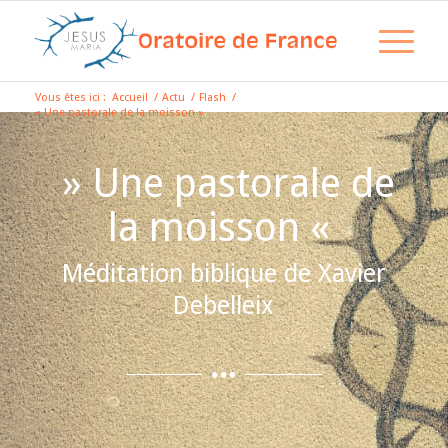
Vous êtes ici :
Accueil
/
Actu
/
Flash
/
« Une pastorale de la moisson »
» Une pastorale de
la moisson «
Méditation biblique de Xavier
Debelleix