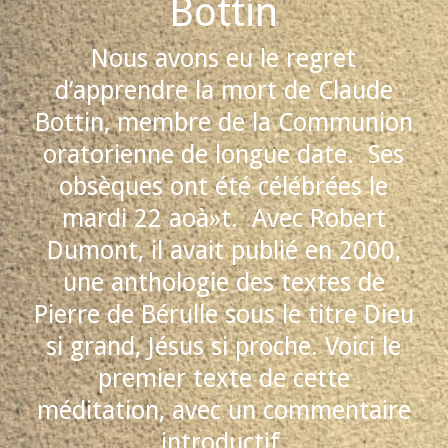
Bottin
Nous avons eu le regret
d’apprendre la mort de Claude
Bottin, membre de la Communion
oratorienne de longue date. Ses
obsèques ont été célébrées le
mardi 22 aoà»t. Avec Robert
Dumont, il avait publié en 2000,
une anthologie des textes de
Pierre de Bérulle sous le titre Dieu
si grand, Jésus si proche. Voici le
premier texte de cette
méditation, avec un commentaire
introductif.