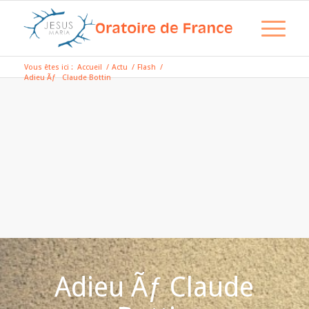
Vous êtes ici :
Accueil
/
Actu
/
Flash
/
Adieu Ãƒ Claude Bottin
Adieu Ãƒ Claude