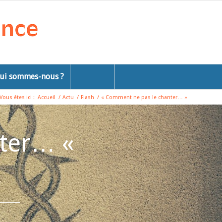
ui sommes-nous ?
Vous êtes ici :
Accueil
/
Actu
/
Flash
/
« Comment ne pas le chanter… »
nter… «
t