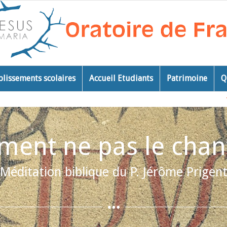
blissements scolaires
Accueil Etudiants
Patrimoine
Q
ent ne pas le cha
Méditation biblique du P. Jérôme Prigen