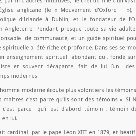
té, parmi d’autres initiatives, le chef de fi le d’un 
’Église anglicane (le « Mouvement d’Oxford »), 
holique d’Irlande à Dublin, et le fondateur de l’
n Angleterre. Pendant presque toute sa vie adulte 
ponsable de communauté, et un guide spirituel pour
 spirituelle a été riche et profonde. Dans ses sermo
 un enseignement spirituel abondant qui, fondé su
liste et souvent décapante, fait de lui l’un de
temps modernes.
 l’homme moderne écoute plus volontiers les témoins
es maîtres c’est parce qu’ils sont des témoins ». S
 c’est parce qu’il est d’abord témoin : témoin d
en lui.
t cardinal par le pape Léon XIII en 1879, et béatif