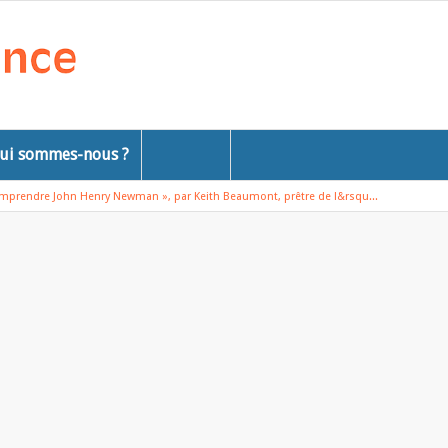
ui sommes-nous ?
mprendre John Henry Newman », par Keith Beaumont, prêtre de l&rsqu...