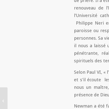
de prière. Il a é
renouveau de l
l’Université cat
Philippe Neri e
paroisse ou res
personnes. Sa vie
il nous a laissé
pénétrante, réa
spirituels des 
Selon Paul VI, «
et s’il écoute l
nous un maître,
présence de Dieu 
Des Oratoriens
méditent la Bible – Paul
Newman a été fai
Carpentier (03.12.2015)