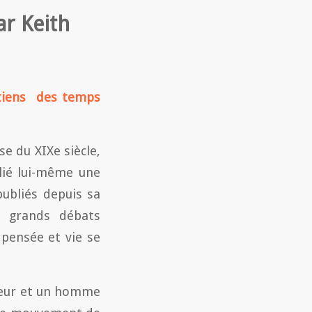
r Keith
étiens des temps
e du XIXe siècle,
blié lui-même une
publiés depuis sa
 grands débats
 pensée et vie se
teur et un homme