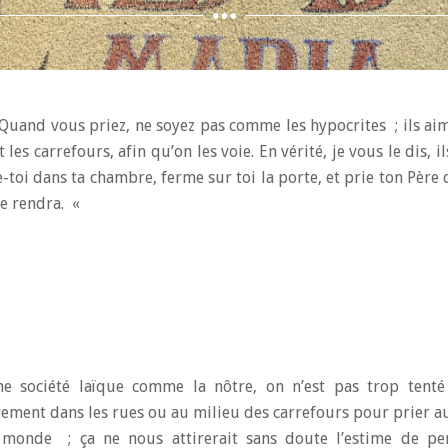
uand vous priez, ne soyez pas comme les hypocrites ; ils aim
es carrefours, afin qu’on les voie. En vérité, je vous le dis, i
-toi dans ta chambre, ferme sur toi la porte, et prie ton Père q
 le rendra. «
e société laïque comme la nôtre, on n’est pas trop tent
ement dans les rues ou au milieu des carrefours pour prier au
 monde ; ça ne nous attirerait sans doute l’estime de p