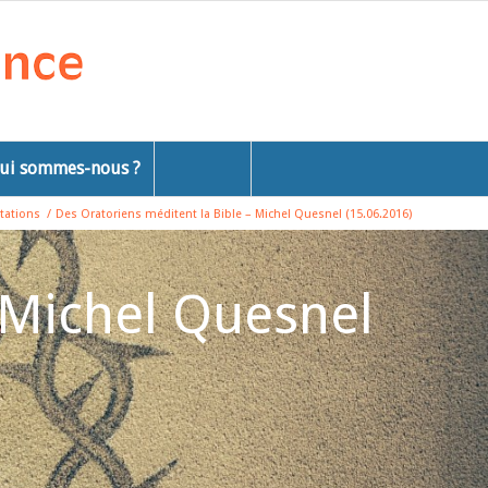
ui sommes-nous ?
tations
/
Des Oratoriens méditent la Bible – Michel Quesnel (15.06.2016)
 Michel Quesnel