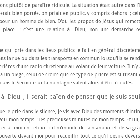
ons plutôt de paraître ridicule. La situation était autre dans l’
 était bien portée, on priait en public, y compris dehors ; celu
 pour un homme de bien. D’où les propos de Jésus qui remett
e place : c’est une relation à Dieu, non une démarche os
 qui prie dans les lieux publics le fait en général discrèteme
ns la rue ou dans les transports en commun lorsqu’ils se rend
rières d’une radio chrétienne au volant de leur voiture. Il n’y 
 a un piège, celui de croire que ce type de prière est suffisant 
dans le Sermon sur la montagne valent alors d’être écoutés.
à Dieu ; il serait païen de penser que je suis seul
 je prie dans le silence, je vis avec Dieu des moments d’intim
voir mon temps ; les précieuses minutes de mon temps. Et lui,
er à moi en retour : il m’inonde de son amour et de sa grâ
ouverte devant moi pour recueillir tout ce qu’il désire déver