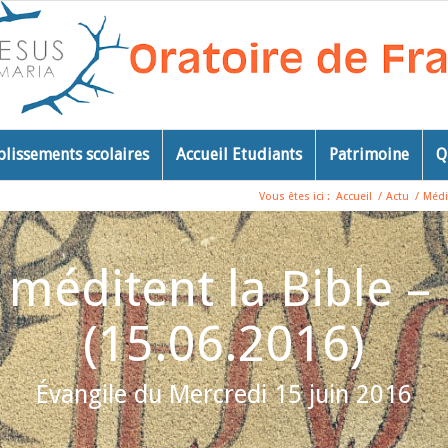
blissements scolaires
Accueil Etudiants
Patrimoine
Q
Vous êtes ici :
Accueil
/
Actu
/
Médi
 méditent la Bible –
(15.06.2016)
Évangile du Mercredi 15 juin 2016