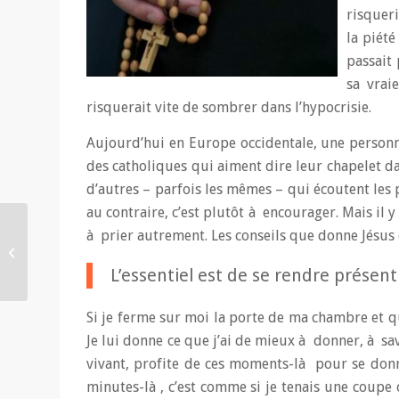
risqueri
la piété
passait
sa vrai
risquerait vite de sombrer dans l’hypocrisie.
Aujourd’hui en Europe occidentale, une personne
des catholiques qui aiment dire leur chapelet da
d’autres – parfois les mêmes – qui écoutent les p
au contraire, c’est plutôt à encourager. Mais il y
à prier autrement. Les conseils que donne Jésus 
Passer Ãƒ côté de la
miséricorde ?
L’essentiel est de se rendre présent 
Si je ferme sur moi la porte de ma chambre et que
Je lui donne ce que j’ai de mieux à donner, à sa
vivant, profite de ces moments-là pour se donn
minutes-là , c’est comme si je tenais une coupe 