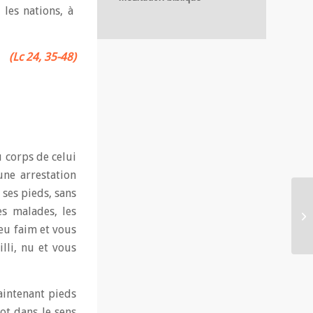
 les nations, à
(Lc 24, 35-48)
u corps de celui
ne arrestation
 ses pieds, sans
s malades, les
 eu faim et vous
lli, nu et vous
maintenant pieds
ot dans le sens