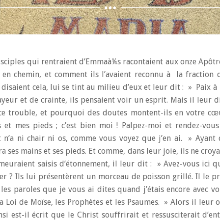
isciples qui rentraient d’Emmaà¼s racontaient aux onze Apôtres
 en chemin, et comment ils l’avaient reconnu à la fraction 
 disaient cela, lui se tint au milieu d’eux et leur dit : » Paix 
ayeur et de crainte, ils pensaient voir un esprit. Mais il leur 
ce trouble, et pourquoi des doutes montent-ils en votre c
 et mes pieds ; c’est bien moi ! Palpez-moi et rendez-vou
t n’a ni chair ni os, comme vous voyez que j’en ai. » Ayant di
a ses mains et ses pieds. Et comme, dans leur joie, ils ne croy
meuraient saisis d’étonnement, il leur dit : » Avez-vous ici 
r ? Ils lui présentèrent un morceau de poisson grillé. Il le p
 les paroles que je vous ai dites quand j’étais encore avec vo
a Loi de Moïse, les Prophètes et les Psaumes. » Alors il leur o
nsi est-il écrit que le Christ souffrirait et ressusciterait d’en