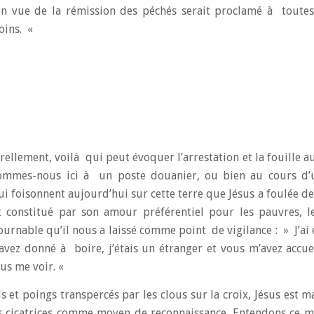
en vue de la rémission des péchés serait proclamé à toutes
oins. «
ellement, voilà qui peut évoquer l’arrestation et la fouille a
ommes-nous ici à un poste douanier, ou bien au cours d’u
ui foisonnent aujourd’hui sur cette terre que Jésus a foulée de
 constitué par son amour préférentiel pour les pauvres, le
ournable qu’il nous a laissé comme point de vigilance : » J’ai
vez donné à boire, j’étais un étranger et vous m’avez accuei
nus me voir. «
eds et poings transpercés par les clous sur la croix, Jésus est 
ses cicatrices comme moyen de reconnaissance. Entendons ce m