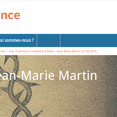
ui sommes-nous ?
ions
/
Des Oratoriens méditent la Bible – Jean-Marie Martin (31.03.2016...
Jean-Marie Martin