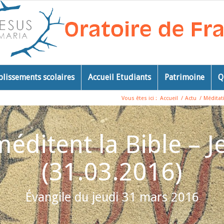
blissements scolaires
Accueil Etudiants
Patrimoine
Q
Vous êtes ici :
Accueil
/
Actu
/
Méditat
éditent la Bible – 
(31.03.2016)
Évangile du jeudi 31 mars 2016