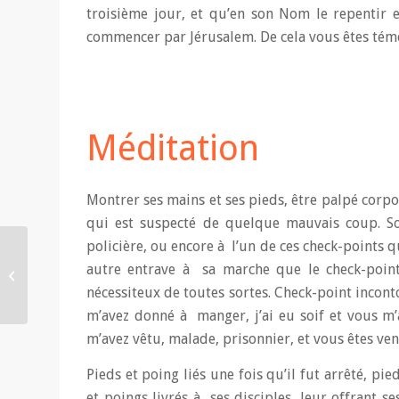
troisième jour, et qu’en son Nom le repentir 
commencer par Jérusalem. De cela vous êtes tém
Méditation
Montrer ses mains et ses pieds, être palpé corpor
qui est suspecté de quelque mauvais coup. S
policière, ou encore à l’un de ces check-points q
autre entrave à sa marche que le check-point
Décès du P. Lescot
nécessiteux de toutes sortes. Check-point incont
m’avez donné à manger, j’ai eu soif et vous m’a
m’avez vêtu, malade, prisonnier, et vous êtes ve
Pieds et poing liés une fois qu’il fut arrêté, pi
et poings livrés à ses disciples, leur offrant 