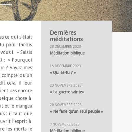
Dernières
 ce qui s’était
méditations
du pain. Tandis
28 DÉCEMBRE 2023
à vous ! » Saisis
Méditation biblique
dit : » Pourquoi
15 DÉCEMBRE 2023
œur ? Voyez mes
« Qui es-tu ? »
s compte qu’un
t cela, il leur
23 NOVEMBRE 2023
aient pas encore
« La guerre sainte»
quelque chose à
20 NOVEMBRE 2023
rit et le mangea
« Ne faire qu’un seul peuple »
us : il faut que
uvrit l’esprit à
7 NOVEMBRE 2023
tre les morts le
Méditation biblique