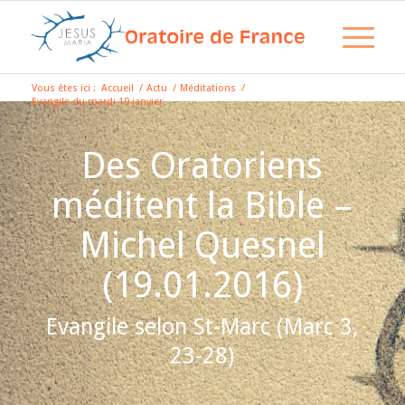
Vous êtes ici :
Accueil
/
Actu
/
Méditations
/
Evangile du mardi 19 janvier
Des Oratoriens
méditent la Bible –
Michel Quesnel
(19.01.2016)
Evangile selon St-Marc (Marc 3,
23-28)