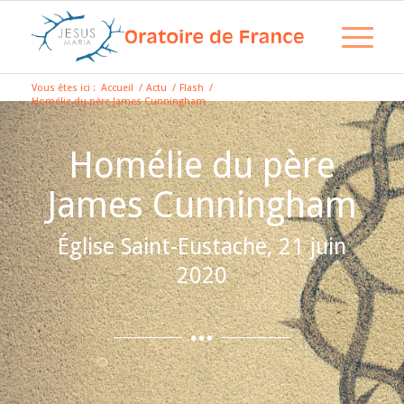
Vous êtes ici :
Accueil
/
Actu
/
Flash
/
Homélie du père James Cunningham
Homélie du père
James Cunningham
Église Saint-Eustache, 21 juin
2020