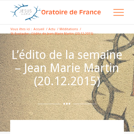
Vous êtes ici :
Accueil
/
Actu
/
Méditations
/
St-Eustache : L’édito de Jean-Marie Martin (20.12.2015)
L’édito de la semaine
– Jean Marie Martin
(20.12.2015)