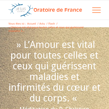
Vous êtes ici :
Accueil
/
Actu
/
Flash
/
« L’Amour est vital pour toutes celles et ceux qui guérissent
maladies e...
» L’Amour est vital
pour toutes celles et
ceux qui guérissent
maladies et
infirmités du cœur et
du corps. «