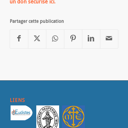
un don sécurisé
ici
.
Partager cette publication
LIENS