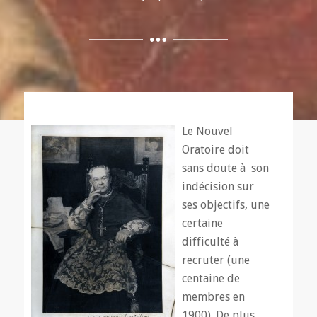
Le Nouvel
Oratoire doit
sans doute à son
indécision sur
ses objectifs, une
certaine
difficulté à
recruter (une
centaine de
membres en
1900). De plus,