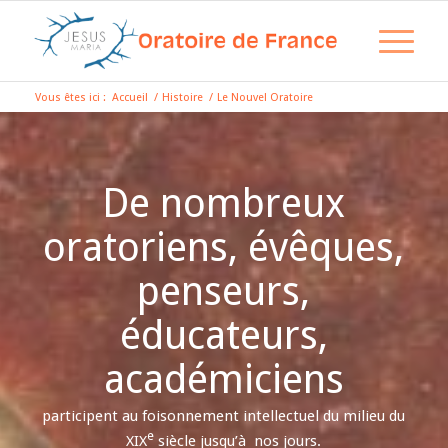
Vous êtes ici :
Accueil
/
Histoire
/
Le Nouvel Oratoire
De nombreux
oratoriens, évêques,
penseurs,
éducateurs,
académiciens
participent au foisonnement intellectuel du milieu du
e
XIX
siècle jusqu’à nos jours.