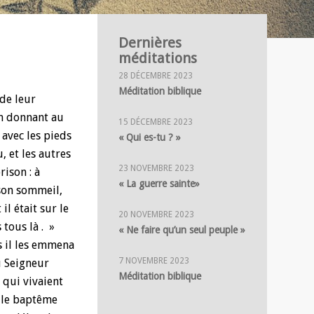
Dernières
méditations
28 DÉCEMBRE 2023
Méditation biblique
 de leur
en donnant au
15 DÉCEMBRE 2023
 avec les pieds
« Qui es-tu ? »
, et les autres
23 NOVEMBRE 2023
rison : à
« La guerre sainte»
 son sommeil,
il était sur le
20 NOVEMBRE 2023
 tous là . »
« Ne faire qu’un seul peuple »
is il les emmena
7 NOVEMBRE 2023
u Seigneur
Méditation biblique
 qui vivaient
t le baptême