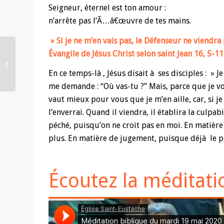
Seigneur, éternel est ton amour :
n’arrête pas l’Ã…â€œuvre de tes mains.
» Si je ne m’en vais pas, le Défenseur ne viendra
Évangile de Jésus Christ selon saint Jean 16, 5-11
Méditation biblique du
14 mai 2020
En ce temps-là , Jésus disait à ses disciples : »
me demande : “Où vas-tu ?” Mais, parce que je vous
vaut mieux pour vous que je m’en aille, car, si je
l’enverrai. Quand il viendra, il établira la culp
péché, puisqu’on ne croit pas en moi. En matière
plus. En matière de jugement, puisque déjà le p
Écoutez la méditati