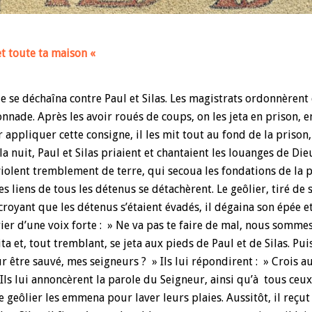
 et toute ta maison «
oule se déchaîna contre Paul et Silas. Les magistrats ordonnèrent
nnade. Après les avoir roués de coups, on les jeta en prison, 
r appliquer cette consigne, il les mit tout au fond de la prison,
a nuit, Paul et Silas priaient et chantaient les louanges de Dieu
violent tremblement de terre, qui secoua les fondations de la p
les liens de tous les détenus se détachèrent. Le geôlier, tiré de
croyant que les détenus s’étaient évadés, il dégaina son épée et 
ier d’une voix forte : » Ne va pas te faire de mal, nous sommes
ta et, tout tremblant, se jeta aux pieds de Paul et de Silas. Pu
r être sauvé, mes seigneurs ? » Ils lui répondirent : » Crois a
» Ils lui annoncèrent la parole du Seigneur, ainsi qu’à tous ceux
e geôlier les emmena pour laver leurs plaies. Aussitôt, il reçu