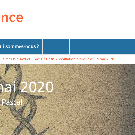
ui sommes-nous ?
us êtes ici :
Accueil
/
Actu
/
Flash
/
Méditation biblique du 19 mai 2020
mai 2020
 Pascal