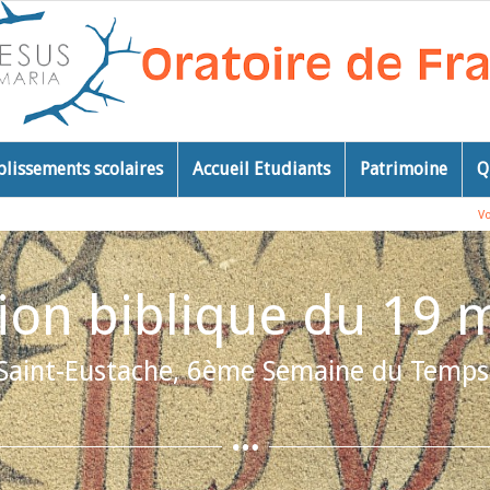
blissements scolaires
Accueil Etudiants
Patrimoine
Q
Vo
ion biblique du 19 
 Saint-Eustache, 6ème Semaine du Temps