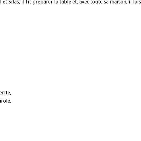
l et Silas, il fit préparer la table et, avec toute sa maison, il l
rité,
role.