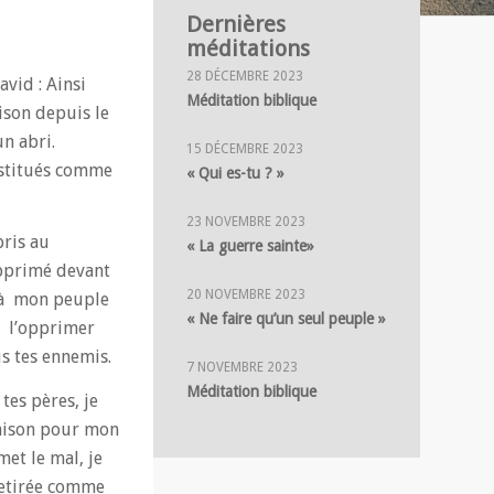
Dernières
méditations
28 DÉCEMBRE 2023
vid : Ainsi
Méditation biblique
aison depuis le
un abri.
15 DÉCEMBRE 2023
institués comme
« Qui es-tu ? »
23 NOVEMBRE 2023
pris au
« La guerre sainte»
supprimé devant
20 NOVEMBRE 2023
u à mon peuple
« Ne faire qu’un seul peuple »
 à l’opprimer
s tes ennemis.
7 NOVEMBRE 2023
Méditation biblique
tes pères, je
 maison pour mon
met le mal, je
retirée comme