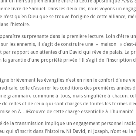
urtant un lien supplémentaire entre la Lettre apostolique
Patris 
xième livre de Samuel. Dans les deux cas, nous voyons un eng
 n’est qu’en Dieu que se trouve l’origine de cette alliance, mêm
ans l’histoire.
pparaître surprenante dans la première lecture. Loin d’être un
 sur les ennemis, il s’agit de construire une » maison » c’est-
t par rapport aux attentes d’un David qui rêve de palais. La 
 la garantie d’une propriété privée ! Il s’agit de l’inscription 
ne brièvement les évangiles n’est en rien le confort d’une vie 
 radicale, celle d’assurer les conditions des premières années d
une grammaire commune à tous, mais singulière à chacun, cel
e de celles et de ceux qui sont chargés de toutes les formes d’
 mise en Ã…â€œuvre de cette charge essentielle à l’humanité.
 de la transmission implique un engagement personnel radical
 qui s’inscrit dans l’histoire. Ni David, ni Joseph, n’ont eu la 