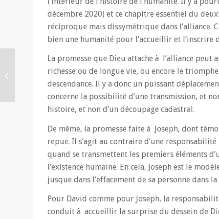
l’intérieur de l’histoire de l’humanité. Il y a po
décembre 2020) et ce chapitre essentiel du deu
réciproque mais dissymétrique dans l’alliance. Ce
bien une humanité pour l’accueillir et l’inscrire d
La promesse que Dieu attache à l’alliance peut a
Interview du père
richesse ou de longue vie, ou encore le triomphe
IsraÃƒ «l Mensah dans
descendance. Il y a donc un puissant déplacemen
La Croix du Bénin
concerne la possibilité d’une transmission, et non
histoire, et non d’un découpage cadastral.
De même, la promesse faite à Joseph, dont témoig
repue. Il s’agit au contraire d’une responsabilité
quand se transmettent les premiers éléments d’
l’existence humaine. En cela, Joseph est le modèl
jusque dans l’effacement de sa personne dans la
Pour David comme pour Joseph, la responsabilité
conduit à accueillir la surprise du dessein de Dieu