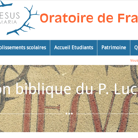
blissements scolaires
Accueil Etudiants
Patrimoine
Q
Vous 
n biblique du P. Luc