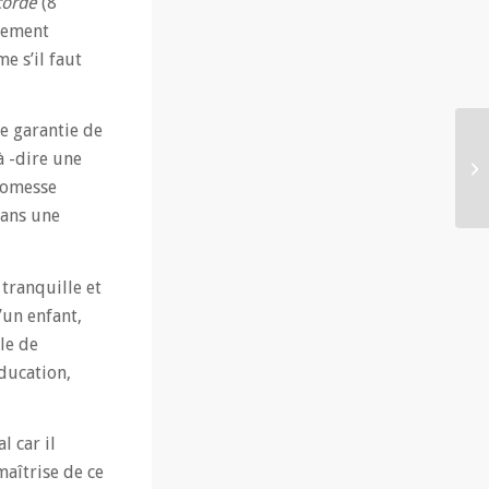
corde
(8
agement
e s’il faut
e garantie de
à -dire une
promesse
dans une
tranquille et
’un enfant,
le de
éducation,
 car il
maîtrise de ce