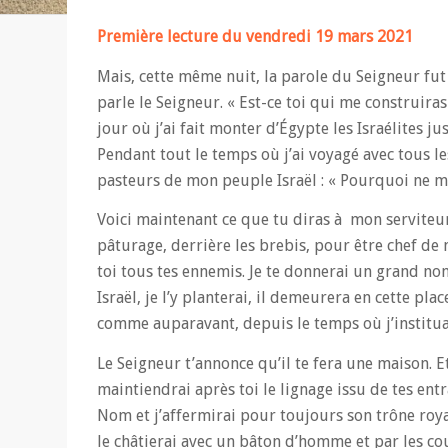
Première lecture du vendredi 19 mars 2021
Mais, cette même nuit, la parole du Seigneur fut
parle le Seigneur. « Est-ce toi qui me construira
jour où j’ai fait monter d’Égypte les Israélites j
Pendant tout le temps où j’ai voyagé avec tous les
pasteurs de mon peuple Israël : « Pourquoi ne m
Voici maintenant ce que tu diras à mon serviteur 
pâturage, derrière les brebis, pour être chef de m
toi tous tes ennemis. Je te donnerai un grand no
Israël, je l’y planterai, il demeurera en cette pl
comme auparavant, depuis le temps où j’instituai
Le Seigneur t’annonce qu’il te fera une maison. E
maintiendrai après toi le lignage issu de tes ent
Nom et j’affermirai pour toujours son trône royal.
le châtierai avec un bâton d’homme et par les c