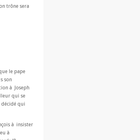
ton trône sera
 que le pape
us son
otion à Joseph
lleur qui se
e décidé qui
çois à insister
ieu à