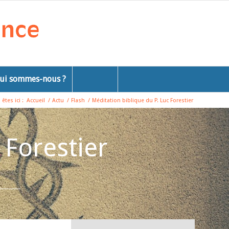
ui sommes-nous ?
êtes ici :
Accueil
/
Actu
/
Flash
/
Méditation biblique du P. Luc Forestier
 Forestier