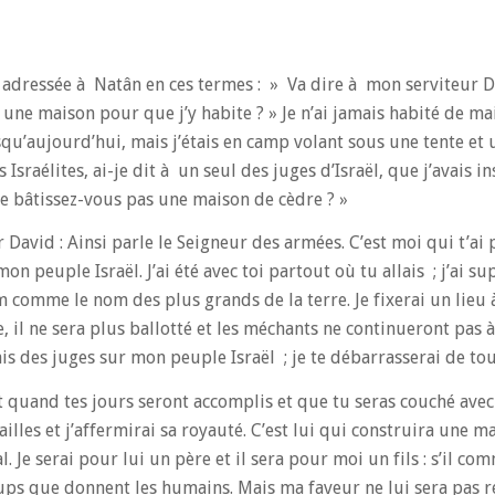
 adressée à Natân en ces termes : » Va dire à mon serviteur Da
s une maison pour que j’y habite ? » Je n’ai jamais habité de m
usqu’aujourd’hui, mais j’étais en camp volant sous une tente et 
 Israélites, ai-je dit à un seul des juges d’Israël, que j’avais 
e bâtissez-vous pas une maison de cèdre ? »
David : Ainsi parle le Seigneur des armées. C’est moi qui t’ai 
on peuple Israël. J’ai été avec toi partout où tu allais ; j’ai 
m comme le nom des plus grands de la terre. Je fixerai un lie
ace, il ne sera plus ballotté et les méchants ne continueront pas
s des juges sur mon peuple Israël ; je te débarrasserai de tou
t quand tes jours seront accomplis et que tu seras couché avec 
railles et j’affermirai sa royauté. C’est lui qui construira une
 Je serai pour lui un père et il sera pour moi un fils : s’il com
oups que donnent les humains. Mais ma faveur ne lui sera pas 