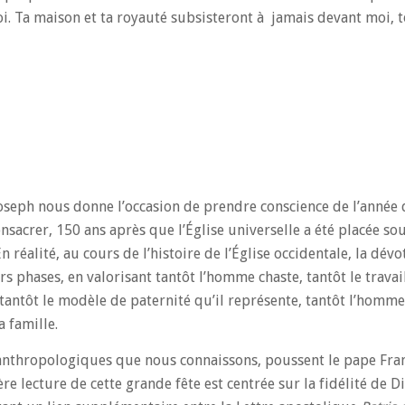
 toi. Ta maison et ta royauté subsisteront à jamais devant moi, 
Joseph nous donne l’occasion de prendre conscience de l’année
onsacrer, 150 ans après que l’Église universelle a été placée so
n réalité, au cours de l’histoire de l’Église occidentale, la dév
rs phases, en valorisant tantôt l’homme chaste, tantôt le travai
 tantôt le modèle de paternité qu’il représente, tantôt l’homm
a famille.
nthropologiques que nous connaissons, poussent le pape Fran
e lecture de cette grande fête est centrée sur la fidélité de D