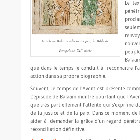
Le tex
pénètr
procla
seulem
renvoy
Oracle de Balaam adressé au peuple, Bible de
nouvel
e
Pampelune, XII
siècle
peuple
Balaam
que dans le temps le conduit à reconnaître l’ac
action dans sa propre biographie.
Souvent, le temps de l’Avent est présenté com
L’épisode de Balaam montre pourtant que l’Avent
que très partiellement l’attente qui s’exprime dan
de la justice et de la paix. Dans ce moment de
aider à demander la grâce d’un regard pénétran
réconciliation définitive.