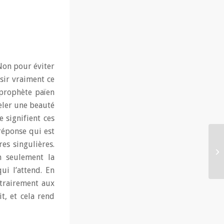
Non pour éviter
isir vraiment ce
 prophète païen
eler une beauté
signifient ces
réponse qui est
es singulières.
n seulement la
ui l’attend. En
ntrairement aux
t, et cela rend