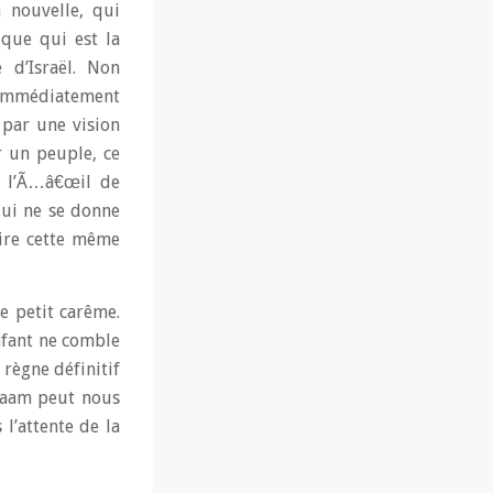
n nouvelle, qui
ique qui est la
 d’Israël. Non
 immédiatement
 par une vision
r un peuple, ce
ù l’Ã…â€œil de
qui ne se donne
rire cette même
e petit carême.
nfant ne comble
 règne définitif
alaam peut nous
l’attente de la