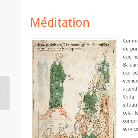
Méditation
Comme 
de por
que no
Balaam
qui éc
évènem
attend
Méditation biblique du
Voilà
P. Michel Quesnel
situat
cela, 
compré
service