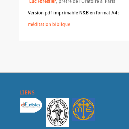
Luc Forestier
, prêtre de l’Oratoire à Paris
Version pdf imprimable N&B en format A4 :
méditation biblique
LIENS