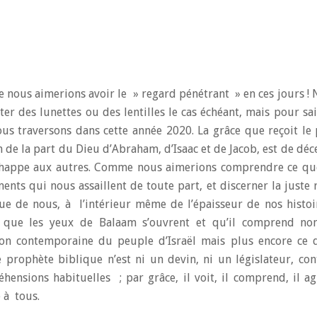
nous aimerions avoir le » regard pénétrant » en ces jours ! 
ter des lunettes ou des lentilles le cas échéant, mais pour sa
us traversons dans cette année 2020. La grâce que reçoit le
 de la part du Dieu d’Abraham, d’Isaac et de Jacob, est de déc
happe aux autres. Comme nous aimerions comprendre ce que 
ents qui nous assaillent de toute part, et discerner la juste 
ue de nous, à l’intérieur même de l’épaisseur de nos histoir
 que les yeux de Balaam s’ouvrent et qu’il comprend no
ion contemporaine du peuple d’Israël mais plus encore ce q
le prophète biblique n’est ni un devin, ni un législateur, co
hensions habituelles ; par grâce, il voit, il comprend, il agi
 à tous.