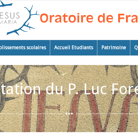
blissements scolaires
Accueil Etudiants
Patrimoine
Q
ation du P. Luc For