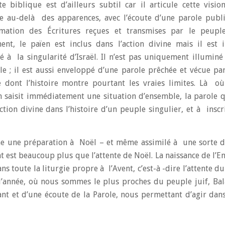
te biblique est d’ailleurs subtil car il articule cette visio
e au-delà des apparences, avec l’écoute d’une parole publ
mation des Écritures reçues et transmises par le peuple
ent, le païen est inclus dans l’action divine mais il est
é à la singularité d’Israël. Il n’est pas uniquement illuminé
le ; il est aussi enveloppé d’une parole prêchée et vécue pa
 dont l’histoire montre pourtant les vraies limites. Là o
 saisit immédiatement une situation d’ensemble, la parole 
tion divine dans l’histoire d’un peuple singulier, et à insc
me une préparation à Noël – et même assimilé à une sorte d
 est beaucoup plus que l’attente de Noël. La naissance de l’E
s toute la liturgie propre à l’Avent, c’est-à -dire l’attente du
 l’année, où nous sommes le plus proches du peuple juif, B
t et d’une écoute de la Parole, nous permettant d’agir dans 