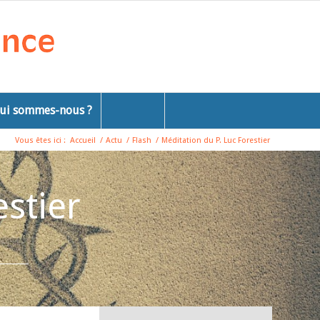
ui sommes-nous ?
Vous êtes ici :
Accueil
/
Actu
/
Flash
/
Méditation du P. Luc Forestier
estier