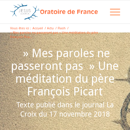
Vous êtes ici :
Accueil
/
Actu
/
Flash
/
« Mes paroles ne passeront pas » Une méditation du père
François Pica...
» Mes paroles ne
passeront pas » Une
méditation du père
François Picart
Texte publié dans le journal La
Croix du 17 novembre 2018