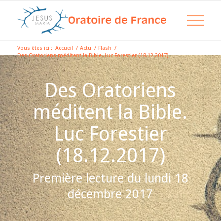
Vous êtes ici :
Accueil
/
Actu
/
Flash
/
Des Oratoriens méditent la Bible. Luc Forestier (18.12.2017)
Des Oratoriens
méditent la Bible.
Luc Forestier
(18.12.2017)
Première lecture du lundi 18
décembre 2017