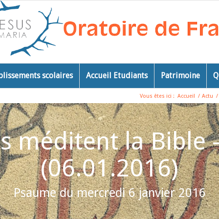
blissements scolaires
Accueil Etudiants
Patrimoine
Q
Vous êtes ici :
Accueil
/
Actu
/
 méditent la Bible 
(06.01.2016)
Psaume du mercredi 6 janvier 2016