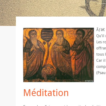
Ãƒâ€
Qu’il
Les r
offra
tous 
Car il
compa
(Psau
Méditation