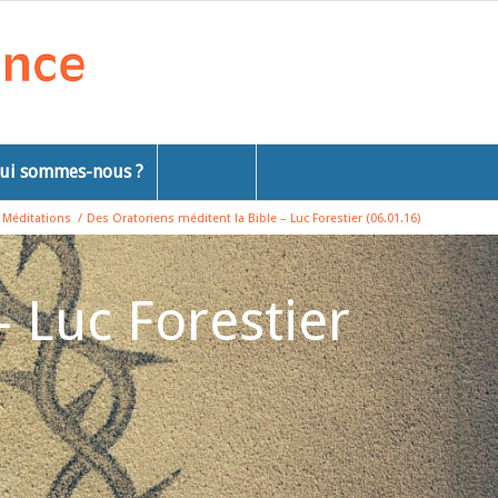
ui sommes-nous ?
Méditations
/
Des Oratoriens méditent la Bible – Luc Forestier (06.01.16)
– Luc Forestier