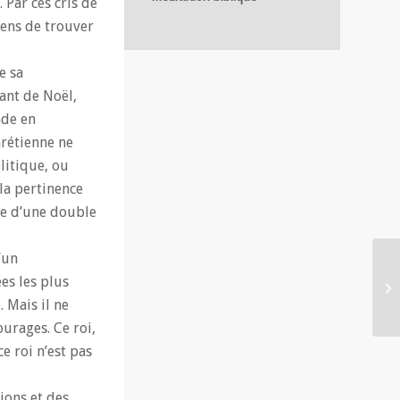
 Par ces cris de
iens de trouver
e sa
fant de Noël,
nde en
hrétienne ne
olitique, ou
la pertinence
ne d’une double
’un
es les plus
 Mais il ne
urages. Ce roi,
e roi n’est pas
ions et des