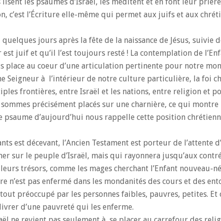
lisent les psaumes d’Israël, les méditent et en font leur prière.
n, c’est l’Écriture elle-même qui permet aux juifs et aux chrét
quelques jours après la fête de la naissance de Jésus, suivie d
st juif et qu’il l’est toujours resté ! La contemplation de l’En
s place au coeur d’une articulation pertinente pour notre mo
Seigneur à l’intérieur de notre culture particulière, la foi c
ples frontières, entre Israël et les nations, entre religion et p
us sommes précisément placés sur une charnière, ce qui montre 
e psaume d’aujourd’hui nous rappelle cette position chrétien
nts est décevant, l’Ancien Testament est porteur de l’attente d
ner sur le peuple d’Israël, mais qui rayonnera jusqu’aux contré
ec leurs trésors, comme les mages cherchant l’Enfant nouveau-né.
ure n’est pas enfermé dans les mondanités des cours et des ento
 tout préoccupé par les personnes faibles, pauvres, petites. Et c
livrer d’une pauvreté qui les enferme.
l ne revient pas seulement à se placer au carrefour des relig