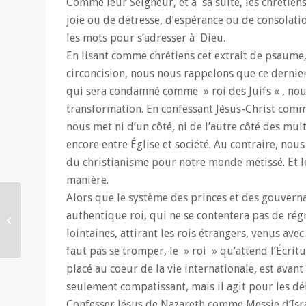
Comme leur Seigneur, et à sa suite, les chrétiens 
joie ou de détresse, d’espérance ou de consolatio
les mots pour s’adresser à Dieu.
En lisant comme chrétiens cet extrait de psaume, 
circoncision, nous nous rappelons que ce dernier e
qui sera condamné comme » roi des Juifs « , nou
transformation. En confessant Jésus-Christ comme 
nous met ni d’un côté, ni de l’autre côté des multi
encore entre Église et société. Au contraire, no
du christianisme pour notre monde métissé. Et l
manière.
Alors que le système des princes et des gouverna
Message de la Nativité :
authentique roi, qui ne se contentera pas de rég
Naître en nous pour
lointaines, attirant les rois étrangers, venus av
naître chez les autres
faut pas se tromper, le » roi » qu’attend l’Écrit
placé au coeur de la vie internationale, est avant
seulement compatissant, mais il agit pour les dé
Confesser Jésus de Nazareth comme Messie d’Israë