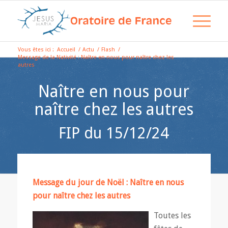
Vous êtes ici :
Accueil
/
Actu
/
Flash
/
Message de la Nativité : Naître en nous pour naître chez les
autres
Naître en nous pour
naître chez les autres
FIP du 15/12/24
Message du jour de Noël : Naître en nous
pour naître chez les autres
Toutes les