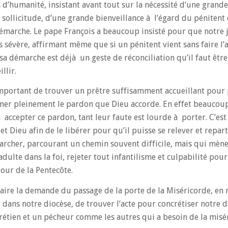
 d’humanité, insistant avant tout sur la nécessité d’une grand
sollicitude, d’une grande bienveillance à l’égard du pénitent
démarche. Le pape François a beaucoup insisté pour que notre
s sévère, affirmant même que si un pénitent vient sans faire l’
sa démarche est déjà un geste de réconciliation qu’il faut êtr
illir.
 important de trouver un prêtre suffisamment accueillant pour
mer pleinement le pardon que Dieu accorde. En effet beaucoup
 accepter ce pardon, tant leur faute est lourde à porter. C’est
 et Dieu afin de le libérer pour qu’il puisse se relever et repar
t marcher, parcourant un chemin souvent difficile, mais qui m
adulte dans la foi, rejeter tout infantilisme et culpabilité pou
jour de la Pentecôte.
faire la demande du passage de la porte de la Miséricorde, en
 dans notre diocèse, de trouver l’acte pour concrétiser notre 
hrétien et un pécheur comme les autres qui a besoin de la misé