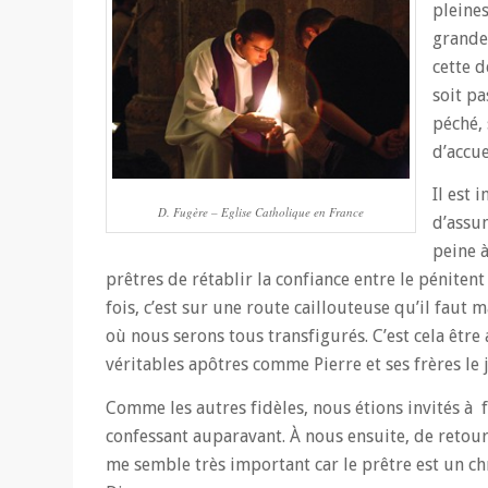
pleines
grande 
cette 
soit pa
péché, 
d’accue
Il est
D. Fugère – Eglise Catholique en France
d’assu
peine à
prêtres de rétablir la confiance entre le pénitent
fois, c’est sur une route caillouteuse qu’il fau
où nous serons tous transfigurés. C’est cela être 
véritables apôtres comme Pierre et ses frères le 
Comme les autres fidèles, nous étions invités à 
confessant auparavant. À nous ensuite, de retour
me semble très important car le prêtre est un c