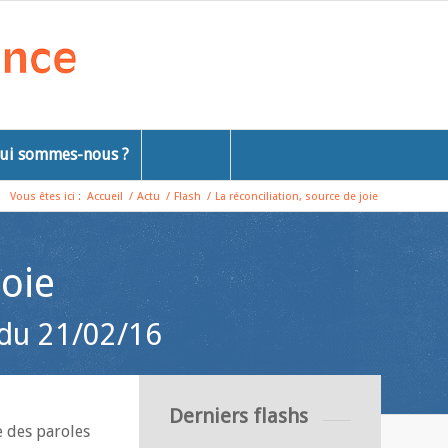
ui sommes-nous ?
Vous êtes ici :
Accueil
/
Actu
/
Flash
/
La réconciliation, source de joie
joie
 du 21/02/16
Derniers flashs
e des paroles