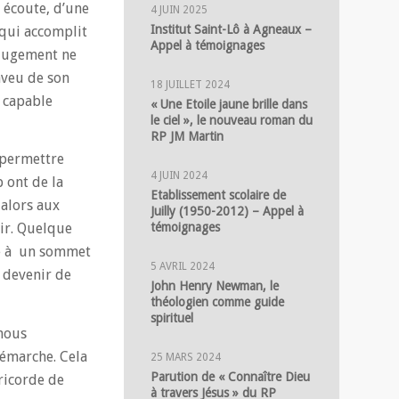
e écoute, d’une
4 JUIN 2025
Institut Saint-Lô à Agneaux –
 qui accomplit
Appel à témoignages
 jugement ne
aveu de son
18 JUILLET 2024
e capable
« Une Etoile jaune brille dans
le ciel », le nouveau roman du
RP JM Martin
 permettre
4 JUIN 2024
 ont de la
Etablissement scolaire de
 alors aux
Juilly (1950-2012) – Appel à
tir. Quelque
témoignages
ène à un sommet
5 AVRIL 2024
r devenir de
John Henry Newman, le
théologien comme guide
spirituel
 nous
démarche. Cela
25 MARS 2024
Parution de « Connaître Dieu
ricorde de
à travers Jésus » du RP