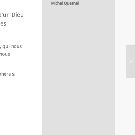
Michel Quesnel
d’un Dieu
res
s, qui nous
 nous
phère si