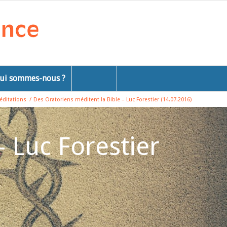
ui sommes-nous ?
éditations
/
Des Oratoriens méditent la Bible – Luc Forestier (14.07.2016)
– Luc Forestier