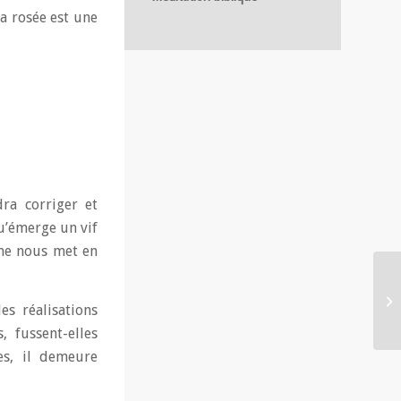
ta rosée est une
ra corriger et
u’émerge un vif
isme nous met en
es réalisations
, fussent-elles
es, il demeure