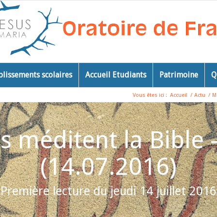
blissements scolaires
Accueil Etudiants
Patrimoine
Q
Vous êtes ici :
Accueil
/
Actu
/
M
 méditent la Bible 
(14.07.2016)
Première lecture du jeudi 14 juillet 2016