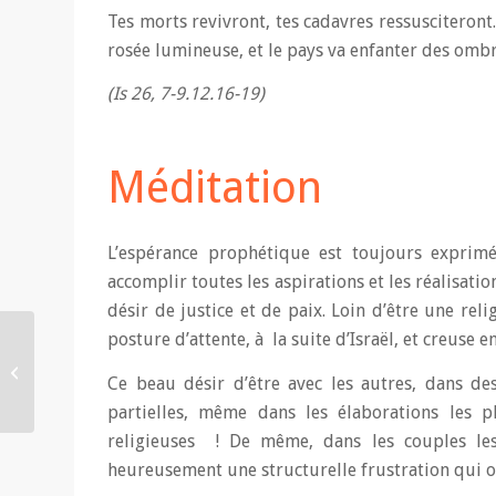
Tes morts revivront, tes cadavres ressusciteront.
rosée lumineuse, et le pays va enfanter des ombr
(Is 26, 7-9.12.16-19)
Méditation
L’espérance prophétique est toujours exprimé
accomplir toutes les aspirations et les réalisa
désir de justice et de paix. Loin d’être une rel
posture d’attente, à la suite d’Israël, et creuse e
« En formant le premier
Adam, Dieu pensait au
Ce beau désir d’être avec les autres, dans des
second ». Une
méditation...
partielles, même dans les élaborations les pl
religieuses ! De même, dans les couples le
heureusement une structurelle frustration qui ouv