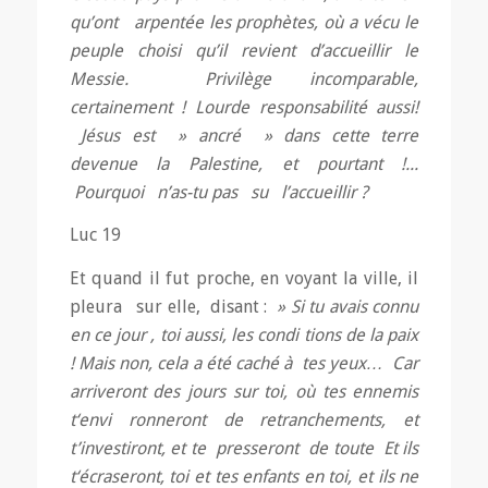
qu’ont arpentée les proph
è
tes, où a vécu le
peupl
e
choisi qu’il revient d’accueillir le
Messie.
Privilège incomparable,
certain
e
ment ! Lourde responsabilité aussi!
Jésus est
»
ancré
»
dans cette terre
devenue la Palestine
,
et pourtant !
..
.
Pourquoi n’as-tu pas su l’accueillir
?
Luc 19
Et quand il fut proche, en voyant la ville, il
pleura sur elle, disant :
»
Si tu avais connu
en ce jour
,
toi aussi
,
les condi ­tions de la paix
! Mais non, cela a été caché
à
tes yeux
…
Car
arriveront des jours sur toi
,
où tes ennemis
t
‘
envi ­r
o
nneront
de retranchements, et
t’investir
o
nt,
et te presseront de toute
Et ils
t
‘
écraseront
,
toi et tes enfants en toi
,
et ils ne