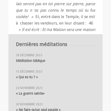
lais ­seront pas en toi pierre sur pierre
,
parce
que tu n
‘
as
pas connu le temps où tu fus
visitée!
»
Et, entré dans le Temple, il se mit
à chasser les vendeurs, en leur disant : 46
»
Il est écrit : Et ma Maison sera une maison
de prière, mais vous, vous en avez fait une
caverne de brigands
.
«
Dernières méditations
28 DÉCEMBRE 2023
Méditation biblique
15 DÉCEMBRE 2023
« Qui es-tu ? »
23 NOVEMBRE 2023
« La guerre sainte»
20 NOVEMBRE 2023
« Ne faire qu’un seul peuple »