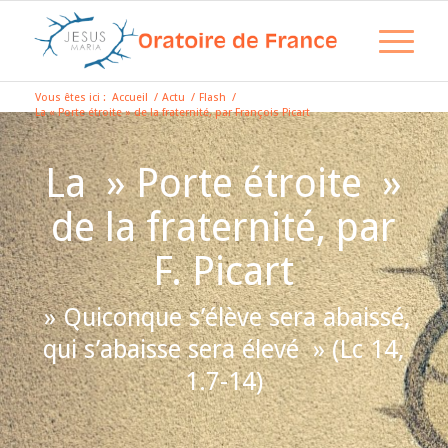
Vous êtes ici :
Accueil
/
Actu
/
Flash
/
La « Porte étroite » de la fraternité, par François Picart
La » Porte étroite »
de la fraternité, par
F. Picart
» Quiconque s’élève sera abaissé,
qui s’abaisse sera élevé » (Lc 14,
1.7-14)