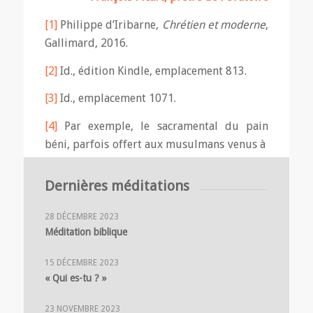
[1]
Philippe d’Iribarne,
Chrétien et moderne
,
Gallimard, 2016.
[2]
Id., édition Kindle, emplacement 813.
[3]
Id., emplacement 1071.
[4]
Par exemple, le sacramental du pain
béni, parfois offert aux musulmans venus à
la messe le dimanche qui a suivi l’assassinat
du P. Jacques Hamel.
Dernières méditations
28 DÉCEMBRE 2023
Méditation biblique
15 DÉCEMBRE 2023
« Qui es-tu ? »
23 NOVEMBRE 2023