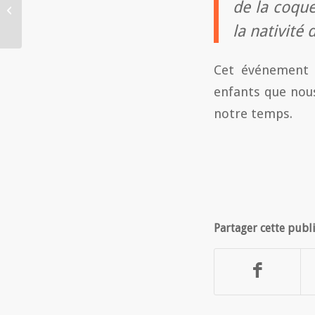
de la coqu
sur terre ! L’édito de la
semaine
la nativité
Cet événement 
enfants que nou
notre temps.
Partager cette publ