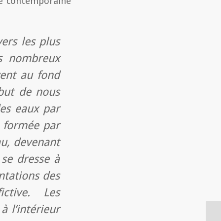
he contemporaine
vers les plus
es nombreux
vent au fond
but de nous
des eaux par
e formée par
au, devenant
 se dresse à
entations des
ctive. Les
à l’intérieur