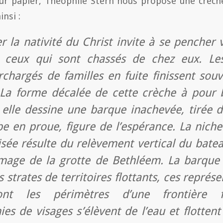
ur papier, Théophile Stern nous propose une crèc
nsi :
r la nativité du Christ invite à se pencher 
t ceux qui sont chassés de chez eux. L
chargés de familles en fuite finissent sou
La forme décalée de cette crèche à pour 
, elle dessine une barque inachevée, tirée 
e en proue, figure de l’espérance. La nich
isée résulte du relèvement vertical du bate
image de la grotte de Bethléem. La barque
s strates de territoires flottants, ces représ
nt les périmètres d’une frontière fi
es de visages s’élèvent de l’eau et flottent 