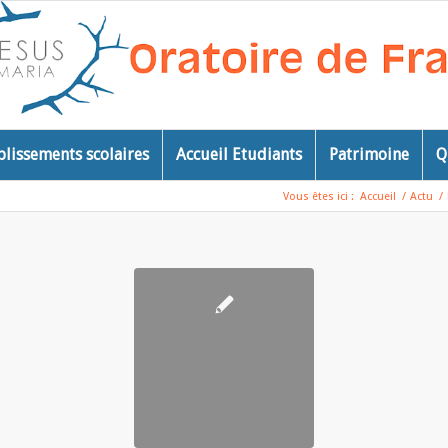
blissements scolaires
Accueil Etudiants
Patrimoine
Q
Vous êtes ici :
Accueil
/
Actu
/