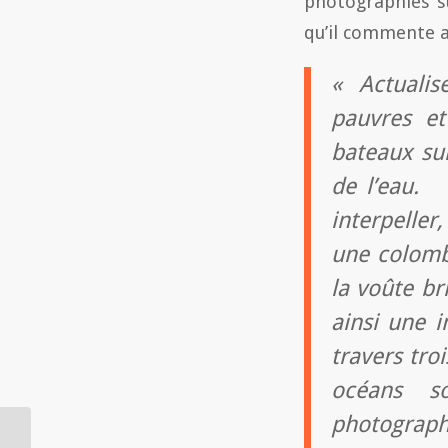
photographies s
qu’il commente ai
« Actualise
pauvres e
bateaux sur
de l’eau. 
interpeller
une colomb
la voûte br
ainsi une 
travers troi
océans so
photographi
Gloire Ãƒ Dieu et Paix