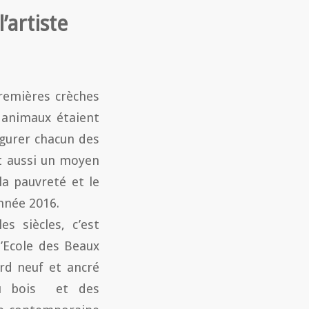
’artiste
premières crèches
 animaux étaient
igurer chacun des
st aussi un moyen
a pauvreté et le
année 2016.
s siècles, c’est
l’Ecole des Beaux
ard neuf et ancré
du bois et des