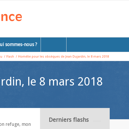
ui sommes-nous ?
tu
/
Flash
/
Homélie pour les obsèques de Jean Dujardin, le 8 mars 2018
rdin, le 8 mars 2018
Derniers flashs
Mon refuge, mon