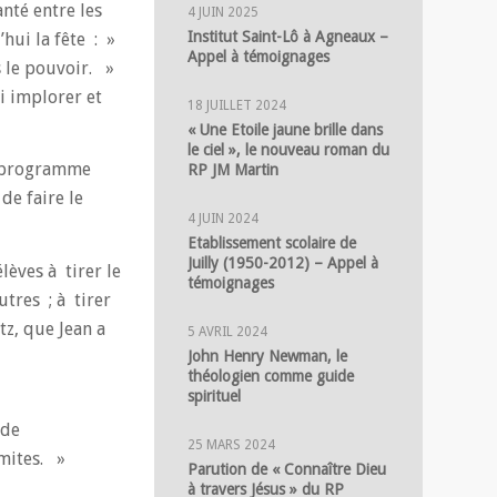
nté entre les
4 JUIN 2025
Institut Saint-Lô à Agneaux –
hui la fête : »
Appel à témoignages
s le pouvoir. »
i implorer et
18 JUILLET 2024
« Une Etoile jaune brille dans
le ciel », le nouveau roman du
e programme
RP JM Martin
de faire le
4 JUIN 2024
Etablissement scolaire de
Juilly (1950-2012) – Appel à
lèves à tirer le
témoignages
utres ; à tirer
tz, que Jean a
5 AVRIL 2024
John Henry Newman, le
théologien comme guide
spirituel
 de
25 MARS 2024
mites. »
Parution de « Connaître Dieu
à travers Jésus » du RP