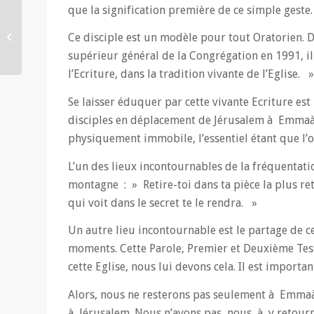
que la signification première de ce simple geste.
Des jours de grand sens
Ce disciple est un modèle pour tout Oratorien. 
! Editorial de la semaine
supérieur général de la Congrégation en 1991, il 
l’Ecriture, dans la tradition vivante de l’Eglise. »
Se laisser éduquer par cette vivante Ecriture e
disciples en déplacement de Jérusalem à Emmaà¼s
physiquement immobile, l’essentiel étant que l’o
L’un des lieux incontournables de la fréquentati
montagne : » Retire-toi dans ta pièce la plus reti
qui voit dans le secret te le rendra. »
Un autre lieu incontournable est le partage de ce
moments. Cette Parole, Premier et Deuxième Testam
cette Eglise, nous lui devons cela. Il est importan
Alors, nous ne resterons pas seulement à Emmaà¼s
à Jérusalem. Nous n’avons pas, nous, à y retourne