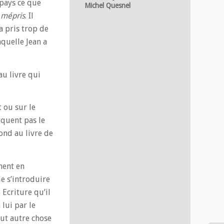
 pays ce que
Michel Quesnel
 mépris
. Il
a pris trop de
quelle Jean a
au livre qui
 ou sur le
rquent pas le
ond au livre de
nent en
de s’introduire
 Ecriture qu’il
 lui par le
out autre chose