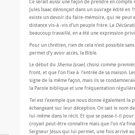
Ce serait aussi une façon de prendre en compte no
Jules Isaac dénonçait dans un ouvrage édité en 1
existe un devoir du faire-mémoire, qui ne peut e
distance vis-à -vis d’un peuple frère. La
Déclarat
beaucoup travaillé, en a été une expression privilé
Pour un chrétien, rien de cela n’est possible san
permet d’y avoir accès, la Bible.
Le début du
Shema Israel
, choisi comme première
front, et que l’on fixe à l’entrée de sa maison. L
signe de la même façon, mais ils se condamneraie
la Parole biblique et une fréquentation régulièr
Tel est l’exemple que nous donne également la p
échangeant sur leur déception. On sait le nom de 
lui-même dans le récit. Et que se passe-t-il pour
croyait peut-être connaître mais que l’on n’a fina
Seigneur Jésus qui lui permet, une fois arrivé a