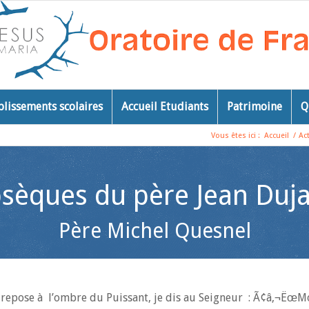
blissements scolaires
Accueil Etudiants
Patrimoine
Q
Vous êtes ici :
Accueil
/
Ac
sèques du père Jean Duja
Père Michel Quesnel
t repose à l’ombre du Puissant, je dis au Seigneur : Ã¢â‚¬Ëœ