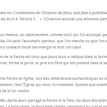
Dans les
Constitutions de l’Oratoire de Jésus
, que Jean a publiées
est écrit à l’article 3 : » L’Oratoire accorde une attention par
st un chemin, un cheminement, comme celui qui fut accompli pa
. On peut l’accomplir partout, que l’on marche ou que l’on s
n y consacre toute son énergie et tout con cœur.
on de la Parole est celui que Jésus nous a indiqué dans le Serm
rée, ferme la porte, et prie ton Père qui est présent dans le se
tte Parole en Eglise, lors des célébrations eucharistiques ou à
ent, c’est l’Eglise qui nous l’a transmise. Quelles que soient
t de le lui rendre.
. Après avoir partagé la Parole et le Pain, les deux disciples
r. La Ville sainte, la Jérusalem céleste, descendra du ciel et n