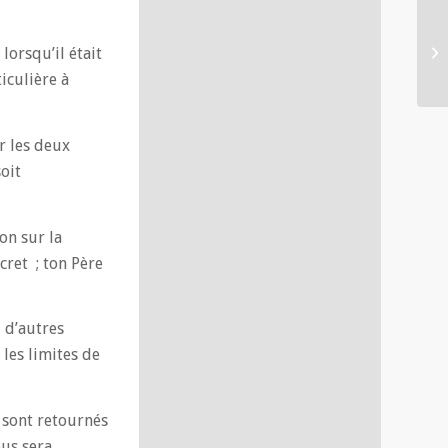
 lorsqu’il était
ticulière à
r les deux
oit
on sur la
cret ; ton Père
 d’autres
 les limites de
 sont retournés
ous sera