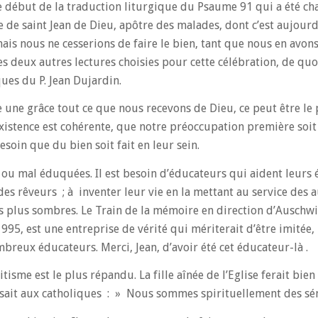
le début de la traduction liturgique du Psaume 91 qui a été cha
e de saint Jean de Dieu, apôtre des malades, dont c’est aujourd’
ais nous ne cesserions de faire le bien, tant que nous en avon
es deux autres lectures choisies pour cette célébration, de quo
ues du P. Jean Dujardin.
 une grâce tout ce que nous recevons de Dieu, ce peut être l
existence est cohérente, que notre préoccupation première soit 
esoin que du bien soit fait en leur sein.
ou mal éduquées. Il est besoin d’éducateurs qui aident leurs é
s rêveurs ; à inventer leur vie en la mettant au service des a
les plus sombres. Le Train de la mémoire en direction d’Auschwi
95, est une entreprise de vérité qui mériterait d’être imitée,
reux éducateurs. Merci, Jean, d’avoir été cet éducateur-là .
tisme est le plus répandu. La fille aînée de l’Eglise ferait bien
essait aux catholiques : » Nous sommes spirituellement des sé