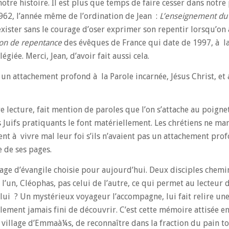
tre histoire. Il est plus que temps de faire cesser dans notre
962, l’année même de l’ordination de Jean :
L’enseignement du
xister sans le courage d’oser exprimer son repentir lorsqu’on 
ion de repentance
des évêques de France qui date de 1997, à la
giée. Merci, Jean, d’avoir fait aussi cela.
s un attachement profond à la Parole incarnée, Jésus Christ, et 
 lecture, fait mention de paroles que l’on s’attache au poignet
es Juifs pratiquants le font matériellement. Les chrétiens ne ma
nt à vivre mal leur foi s’ils n’avaient pas un attachement prof
e de ses pages.
age d’évangile choisie pour aujourd’hui. Deux disciples chemi
l’un, Cléophas, pas celui de l’autre, ce qui permet au lecteur 
 lui ? Un mystérieux voyageur l’accompagne, lui fait relire une
lement jamais fini de découvrir. C’est cette mémoire attisée en
u village d’Emmaà¼s, de reconnaître dans la fraction du pain t