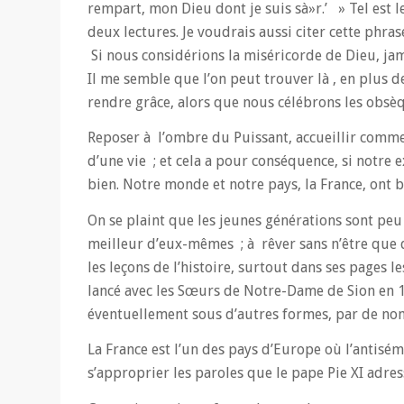
rempart, mon Dieu dont je suis sà»r.’ » Tel est 
deux lectures. Je voudrais aussi citer cette phras
Si nous considérions la miséricorde de Dieu, jam
Il me semble que l’on peut trouver là , en plus d
rendre grâce, alors que nous célébrons les obsèq
Reposer à l’ombre du Puissant, accueillir comme
d’une vie ; et cela a pour conséquence, si notre 
bien. Notre monde et notre pays, la France, ont b
On se plaint que les jeunes générations sont peu 
meilleur d’eux-mêmes ; à rêver sans n’être que de
les leçons de l’histoire, surtout dans ses pages 
lancé avec les Sœurs de Notre-Dame de Sion en 19
éventuellement sous d’autres formes, par de nomb
La France est l’un des pays d’Europe où l’antisémi
s’approprier les paroles que le pape Pie XI adr