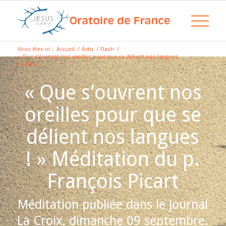
Vous êtes ici :
Accueil
/
Actu
/
Flash
/
« Que s’ouvrent nos oreilles pour que se délient nos langues
! » Médi...
« Que s’ouvrent nos
oreilles pour que se
délient nos langues
! » Méditation du p.
François Picart
Méditation publiée dans le journal
La Croix, dimanche 09 septembre.