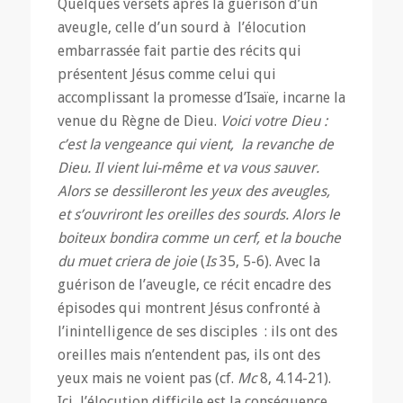
Quelques versets après la guérison d’un
aveugle, celle d’un sourd à l’élocution
embarrassée fait partie des récits qui
présentent Jésus comme celui qui
accomplissant la promesse d’Isaïe, incarne la
venue du Règne de Dieu.
Voici votre Dieu :
c’est la vengeance qui vient, la revanche de
Dieu. Il vient lui-même et va vous sauver.
Alors se dessilleront les yeux des aveugles,
et s’ouvriront les oreilles des sourds. Alors le
boiteux bondira comme un cerf, et la bouche
du muet criera de joie
(
Is
35, 5-6). Avec la
guérison de l’aveugle, ce récit encadre des
épisodes qui montrent Jésus confronté à
l’inintelligence de ses disciples : ils ont des
oreilles mais n’entendent pas, ils ont des
yeux mais ne voient pas (cf.
Mc
8, 4.14-21).
Ici, l’élocution difficile est la conséquence