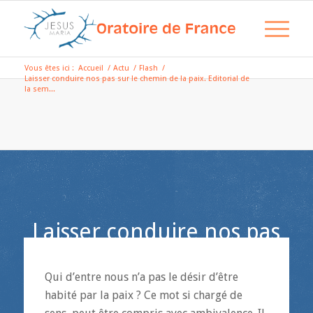
Vous êtes ici :
Accueil
/
Actu
/
Flash
/
Laisser conduire nos pas sur le chemin de la paix. Editorial de
la sem...
Laisser conduire nos pas
sur le chemin de la paix.
Editorial de la semaine
Qui d’entre nous n’a pas le désir d’être
habité par la paix ? Ce mot si chargé de