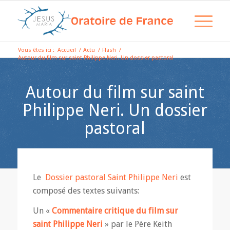
Vous êtes ici :
Accueil
/
Actu
/
Flash
/
Autour du film sur saint Philippe Neri. Un dossier pastoral
Autour du film sur saint
Philippe Neri. Un dossier
pastoral
Le
Dossier pastoral Saint Philippe Neri
est
composé des textes suivants:
Un «
Commentaire critique du film sur
saint Philippe Neri
» par le Père Keith