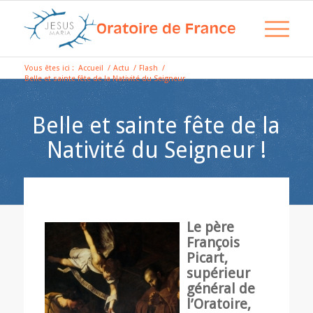
Vous êtes ici :
Accueil
/
Actu
/
Flash
/
Belle et sainte fête de la Nativité du Seigneur
Belle et sainte fête de la
Nativité du Seigneur !
Le père
François
Picart,
supérieur
général de
l’Oratoire,