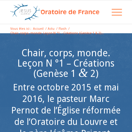
Vous êtes ici :
Accueil
/
Actu
/
Flash
/
Chair, corps, monde. Leçon N °1 – Créations (Genèse 1 & 2)...
Chair, corps, monde.
Leçon N °1 – Créations
&
(Genèse 1
2)
Entre octobre 2015 et mai
2016, le pasteur Marc
Pernot de l’Église réformée
de l’Oratoire du Louvre et